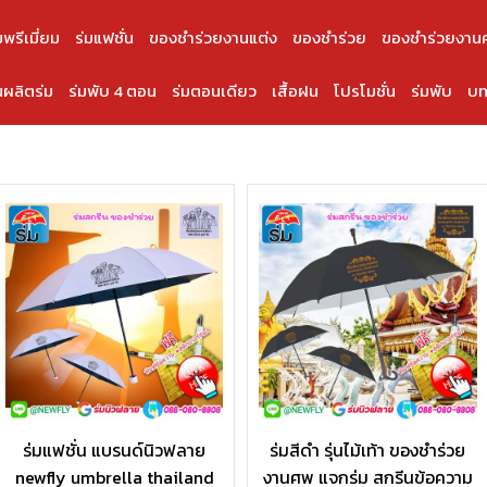
มพรีเมี่ยม
ร่มแฟชั่น
ของชำร่วยงานแต่ง
ของชำร่วย
ของชำร่วยงาน
ผลิตร่ม
ร่มพับ 4 ตอน
ร่มตอนเดียว
เสื้อฝน
โปรโมชั่น
ร่มพับ
บท
ร่มแฟชั่น แบรนด์นิวฟลาย
ร่มสีดำ รุ่นไม้เท้า ของชำร่วย
newfly umbrella thailand
งานศพ แจกร่ม สกรีนข้อความ