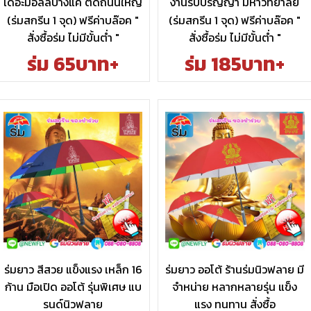
เดอะมอลล์บางแค ติดถนนใหญ่
งานรับปริญญา มหาวิทยาลัย
(ร่มสกรีน 1 จุด) ฟรีค่าบล๊อค "
(ร่มสกรีน 1 จุด) ฟรีค่าบล๊อค "
สั่งซื้อร่ม ไม่มีขั้นต่ำ "
สั่งซื้อร่ม ไม่มีขั้นต่ำ "
ร่ม 65บาท+
ร่ม 185บาท+
ร่มยาว สีสวย แข็งแรง เหล็ก 16
ร่มยาว ออโต้ ร้านร่มนิวฟลาย มี
ก้าน มือเปิด ออโต้ รุ่นพิเศษ แบ
จำหน่าย หลากหลายรุ่น แข็ง
รนด์นิวฟลาย
แรง ทนทาน สั่งซื้อ