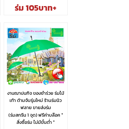
ร่ม 105บาท+
งานฌาปนกิจ ของชำร่วย ร่มไม้
เท้า ด้ามจับรุ่นใหม่ ร้านร่มนิว
ฟลาย ขายส่งร่ม
(ร่มสกรีน 1 จุด) ฟรีค่าบล๊อค "
สั่งซื้อร่ม ไม่มีขั้นต่ำ "