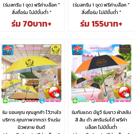
(ร่มสกรีน 1 จุด) ฟรีค่าบล๊อค "
(ร่มสกรีน 1 จุด) ฟรีค่าบล๊อค "
สั่งซื้อร่ม ไม่มีขั้นต่ำ "
สั่งซื้อร่ม ไม่มีขั้นต่ำ "
ร่ม 70บาท+
ร่ม 155บาท+
ร่ม ขอบคุณ คุณลูกค้า ไว้วางใจ
ร่มกันแดด มียูวี ร่มยาว ผ้าสลับ
บริการ คุณภาพจากเรา ร้านร่ม
สี ส้ม ดำ สกรีนร่มได้ ฟรีค่า
นิวฟลาย ยินดี
บล็อค ไม่มีขั้นต่ำ