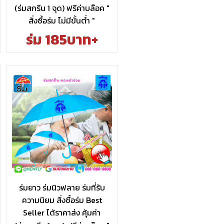
(ร่มสกรีน 1 จุด) ฟรีค่าบล๊อค "
สั่งซื้อร่ม ไม่มีขั้นต่ำ "
ร่ม 185บาท+
ร่มยาว ร่มนิวฟลาย ร่มที่รับ
ความนิยม สั่งซื้อร่ม Best
Seller ได้ราคาส่ง คุ้มค่า