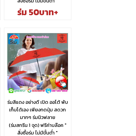
สั่งซื้อร่ม ไม่มีขั้นต่ำ "
ร่ม 50บาท+
ร่มสีแดง อย่างดี เปิด ออโต้ พับ
เก็บได้เอง เพียงกดปุ่ม สดวก
มากๆ ร่มนิวฟลาย
(ร่มสกรีน 1 จุด) ฟรีค่าบล๊อค "
สั่งซื้อร่ม ไม่มีขั้นต่ำ "