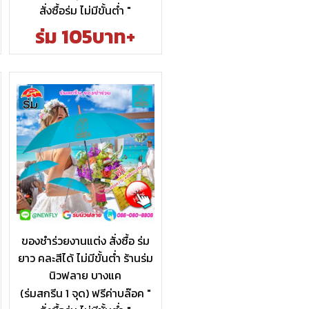
สั่งซื้อร่ม ไม่มีขั้นต่ำ "
ร่ม 105บาท+
ของชำร่วยงานแต่ง สั่งซื้อ ร่ม
ยาว คละสีได้ ไม่มีขั้นต่ำ ร้านร่ม
นิวฟลาย บางแค
(ร่มสกรีน 1 จุด) ฟรีค่าบล๊อค "