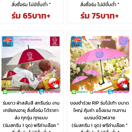
สั่งซื้อร่ม ไม่มีขั้นต่ำ "
สั่งซื้อร่ม ไม่มีขั้นต่ำ "
ร่ม 65บาท+
ร่ม 75บาท+
ร่มยาว ผ้าสลับสี สกรีนร่ม งาน
ของชำร่วย RIP ร่มไม้เท้า ขนาด
เกษียณอายุ สั่งซื้อร่ม ได้ราคา
ใหญ่ คุ้มค่า แข็งแรง ทนทาน
ส่ง ทุกรุ่น ทุกแบบ
แบรนด์นิวฟลาย
(ร่มสกรีน 1 จุด) ฟรีค่าบล๊อค "
(ร่มสกรีน 1 จุด) ฟรีค่าบล๊อค "