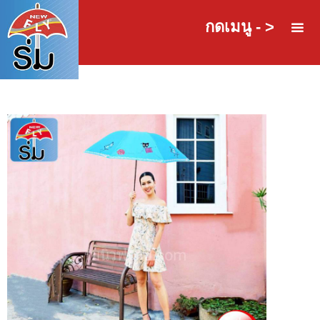
กดเมนู - >