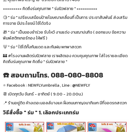
========= คิดถึงร่มคุณภาพ " ร่มนิวฟลาย " ==========
🧐 " ร่ม " เปรียบเสมือนป้ายโฆษณาเคลื่อนที่ เป็นการ ประชาสัมพันธ์ ส่งเสริม
การขาย มีประโยชน์ ใช้ได้จริง
🎁 " ร่ม " เป็นของชำร่วย รับไหว้ งานแต่ง งานฌาปนกิจ ( ออกแบบ ข้อความ
พิมพ์สติกเกอร์ทอง ให้ฟรี )
🐻 " ร่ม " ใช้ได้ทั้งกันแดด และกันฝน พกพาสดวก
🏰 #โรงงานผลิตร่มนิวฟลาย เราผลิตเอง ควบคุมคุณภาพ ใส่ใจรายละเอียด
คิดถึงร่มคุณภาพ คิดถึง " ร่มนิวฟลาย "
☎️ สอบถามโทร. 088-080-8808
⭐️ Facebook : NEWFLYumbrella , Line : @NEWFLY
📆 เปิดทุกวัน จันทร์ - อาทิตย์ ( 9.00 - 20.00น.)
📍 ร้านอยู่ติด ห้างเดอะมอลล์บางแค ฝั่งถนนกาญจนาภิเษก มีที่จอดรถสดวก
วิธีสั่งซื้อ " ร่ม " 1. เลิอกประเภทร่ม