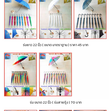
ร่มยาว 22 นิ้ว ( ขนาด มาตราฐาน ) ราคา 45 บาท
ร่ม ขนาด 22 นิ้ว ( ร่มสายรุ้ง ) 70 บาท