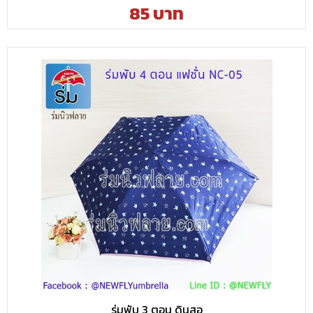
85 บาท
ร่มพับ 3 ตอน ดินสอ