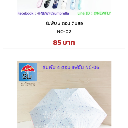
ร่มพับ 3 ตอน ดินสอ
NC-02
85 บาท