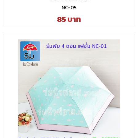
NC-05
85 บาท