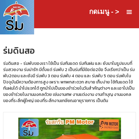
กดเมนู - >
ร่มดินสอ
ร่มดินสอ - ร่มพับของเรา ใช้เป็น ร่มกันแดด ร่มกันฝน และ ยังมาในรูปแบบที่
ร่มสวยงาม ร่มน่ารัก มีตั้งแต่ ร่มพับ 2 เป็นร่มที่มีข้อต่อ2ข้อ จึงเรียกว่าเป็น ร่ม
พับ2ตอน และยังมี ร่มพับ 3 ตอน ร่มพับ 4 ตอน และ ร่มพับ 5 ตอน ร่มพับใน
ปัจจุบันมีความต้องการสูง เพราะ พกพกสะดวก สบาย เก็บง่าย ใช้กันแดด ใช้
กันฝนได้ นำไปแจกได้ ถูกนำไปเป็นของชำร่วยในวันสำคัญต่างๆ และเอาไปเป็น
ของชำร่วยในงานมงคลด้วย เช่นงานศพ งานแต่งงาน งานทำบุญ งานมงคล
ของที่ระลึกผู้ใหญ่ ของที่ระลึกงานเกษียณอายุราชการ เป็นต้น