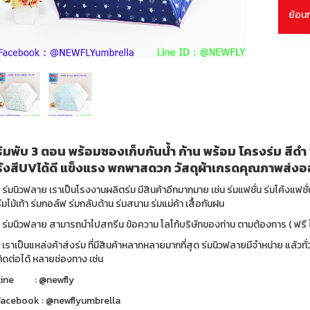
ย้อน
ร่มพับ 3 ตอน พร้อมซองเก็บกันน้ำ ก้าน พร้อม โครงร่ม สีดำ
รังสีUVได้ดี แข็งแรง พกพาสดวก วัสดุผ้าเกรดคุณภาพส่งออ
 ร่มนิวฟลาย เราเป็นโรงงานผลิตร่ม มีสินค้าอีกมากมาย เช่น ร่มแฟชั่น ร่มโค้งแฟชั
่มไม้เท้า ร่มกอล์ฟ ร่มกลับด้าน ร่มสนาม ร่มแม่ค้า เสื้อกันฝน
 ร่มนิวฟลาย สามารถนำไปสกรีน ข้อความ โลโก้บริษัทของท่าน ตามต้องการ ( ฟรี ไม่
 เราเป็นแหล่งค้าส่งร่ม ที่มีสินค้าหลากหลายมากที่สุด ร่มนิวฟลายมีจำหน่าย แล้วท
ติดต่อได้ หลายช่องทาง เช่น
Line : @newfly
Facebook : @newflyumbrella