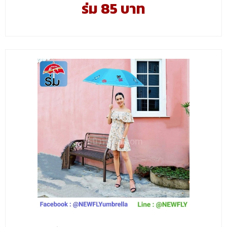
ร่ม 85 บาท