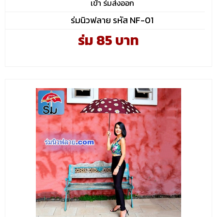
เข้า ร่มส่งออก
ร่มนิวฟลาย รหัส NF-01
ร่ม 85 บาท