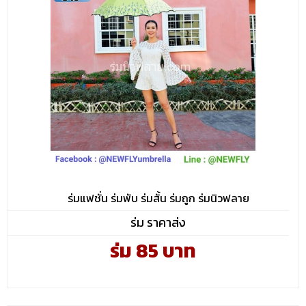
ร่มแฟชั่น ร่มพับ ร่มสั้น ร่มถูก ร่มนิวฟลาย
ร่ม ราคาส่ง
ร่ม 85 บาท