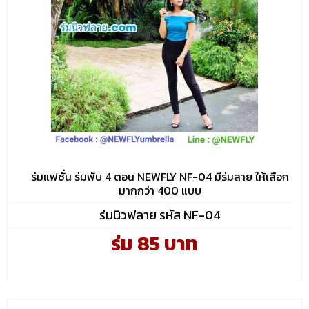
ร่มแฟชั่น ร่มพับ 4 ตอน NEWFLY NF-04 มีร่มลาย ให้เลือก
มากกว่า 400 แบบ
ร่มนิวฟลาย รหัส NF-04
ร่ม 85 บาท