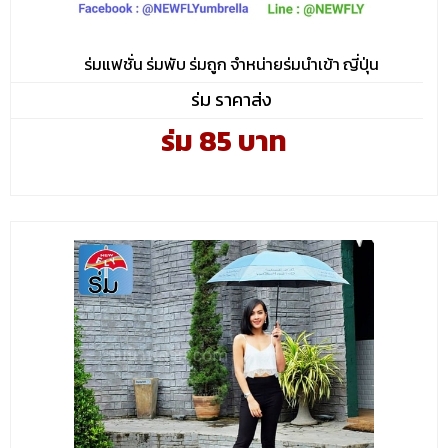
ร่มแฟชั่น ร่มพับ ร่มถูก จำหน่ายร่มนำเข้า ญี่ปุ่น
ร่ม ราคาส่ง
ร่ม 85 บาท