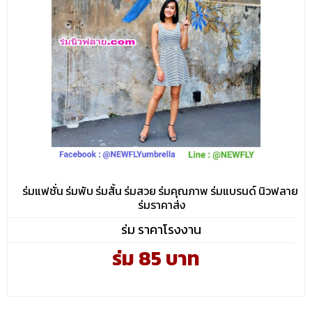
ร่มแฟชั่น ร่มพับ ร่มสั้น ร่มสวย ร่มคุณภาพ ร่มแบรนด์ นิวฟลาย
ร่มราคาส่ง
ร่ม ราคาโรงงาน
ร่ม 85 บาท