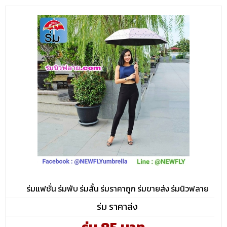
ร่มแฟชั่น ร่มพับ ร่มสั้น ร่มราคาถูก ร่มขายส่ง ร่มนิวฟลาย
ร่ม ราคาส่ง