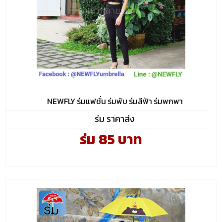
NEWFLY ร่มแฟชั่น ร่มพับ ร่มสีฟ้า ร่มพกพา
ร่ม ราคาส่ง
ร่ม 85 บาท