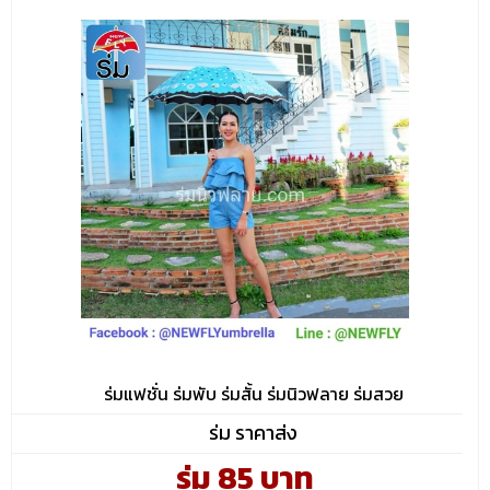
ร่มแฟชั่น ร่มพับ ร่มสั้น ร่มนิวฟลาย ร่มสวย
ร่ม ราคาส่ง
ร่ม 85 บาท