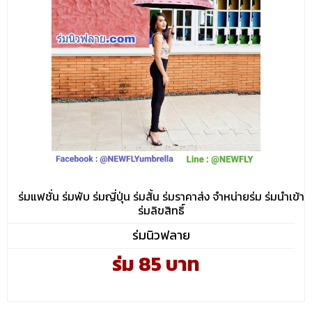
ร่มแฟชั่น ร่มพับ ร่มญี่ปุ่น ร่มสั้น ร่มราคาส่ง จำหน่ายร่ม ร่มนำเข้า
ร่มลิขสิทธิ์
ร่มนิวฟลาย
ร่ม 85 บาท