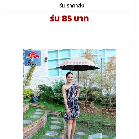
ร่ม ราคาส่ง
ร่ม 85 บาท