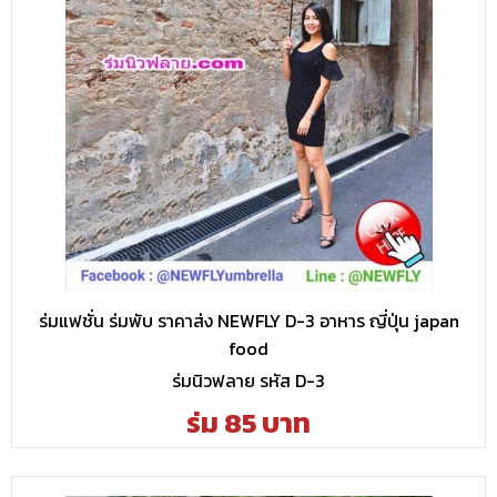
ร่มแฟชั่น ร่มพับ ราคาส่ง NEWFLY D-3 อาหาร ญี่ปุ่น japan
food
ร่มนิวฟลาย รหัส D-3
ร่ม 85 บาท