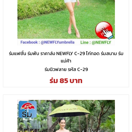
ร่มแฟชั่น ร่มพับ ราคาส่ง NEWFLY C-29 ไก่ทอด ร่มสนาม ร่ม
แม่ค้า
ร่มนิวฟลาย รหัส C-29
ร่ม 85 บาท