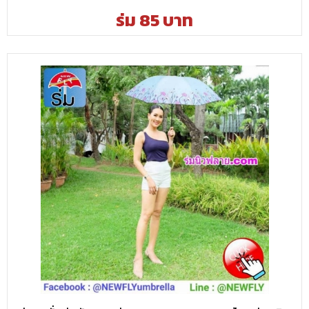
ร่ม 85 บาท