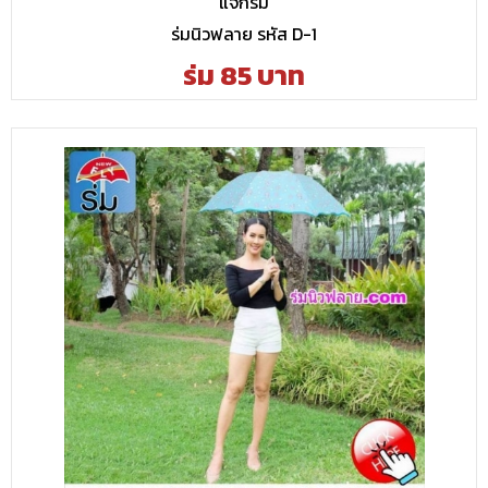
แจกร่ม
ร่มนิวฟลาย รหัส D-1
ร่ม 85 บาท