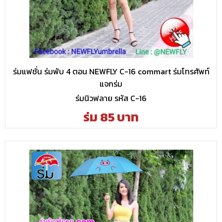
ร่มแฟชั่น ร่มพับ 4 ตอน NEWFLY C-16 commart ร่มโทรศัพท์
แจกร่ม
ร่มนิวฟลาย รหัส C-16
ร่ม 85 บาท