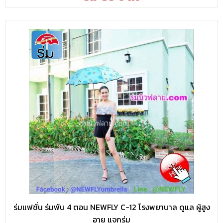
ร่มแฟชั่น ร่มพับ 4 ตอน NEWFLY C-12 โรงพยาบาล ดูแล ผู้สูง
อายุ แจกร่ม