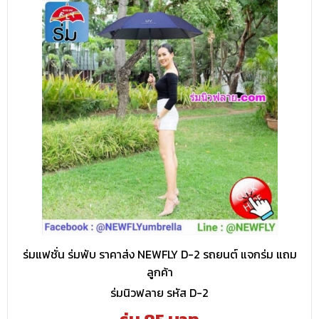
ร่มแฟชั่น ร่มพับ ราคาส่ง NEWFLY D-2 รถยนต์ แจกร่ม แถม
ลูกค้า
ร่มนิวฟลาย รหัส D-2