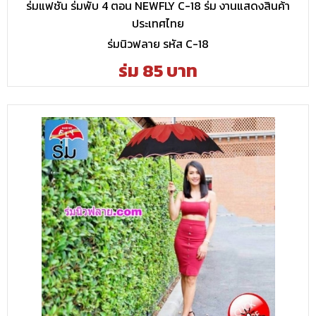
ร่มแฟชั่น ร่มพับ 4 ตอน NEWFLY C-18 ร่ม งานแสดงสินค้า
ประเทศไทย
ร่มนิวฟลาย รหัส C-18
ร่ม 85 บาท