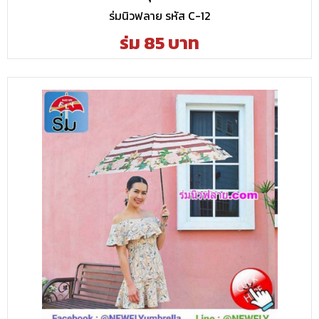
ร่มนิวฟลาย รหัส C-12
ร่ม 85 บาท