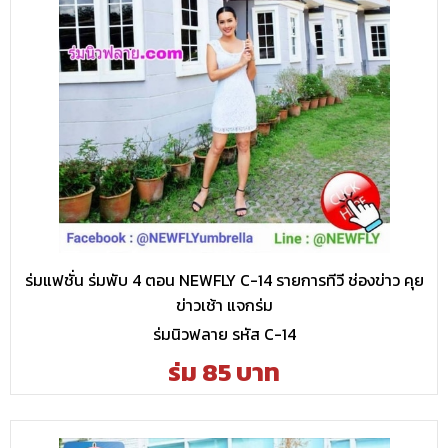
ร่มแฟชั่น ร่มพับ 4 ตอน NEWFLY C-14 รายการทีวี ช่องข่าว คุย
ข่าวเช้า แจกร่ม
ร่มนิวฟลาย รหัส C-14
ร่ม 85 บาท