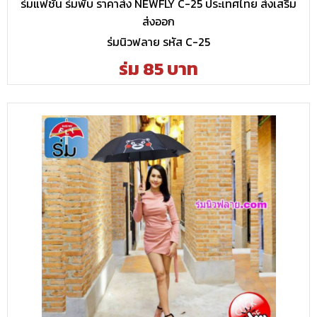
ร่มแฟชั่น ร่มพับ ราคาส่ง NEWFLY C-25 ประเทศไทย ส่งเสริม
ส่งออก
ร่มนิวฟลาย รหัส C-25
ร่ม 85 บาท