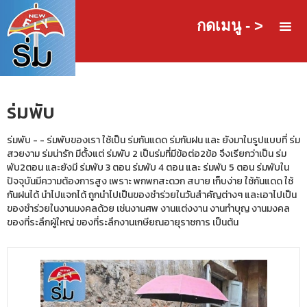
กดเมนู - >
ร่มพับ
ร่มพับ - - ร่มพับของเรา ใช้เป็น ร่มกันแดด ร่มกันฝน และ ยังมาในรูปแบบที่ ร่ม
สวยงาม ร่มน่ารัก มีตั้งแต่ ร่มพับ 2 เป็นร่มที่มีข้อต่อ2ข้อ จึงเรียกว่าเป็น ร่ม
พับ2ตอน และยังมี ร่มพับ 3 ตอน ร่มพับ 4 ตอน และ ร่มพับ 5 ตอน ร่มพับใน
ปัจจุบันมีความต้องการสูง เพราะ พกพกสะดวก สบาย เก็บง่าย ใช้กันแดด ใช้
กันฝนได้ นำไปแจกได้ ถูกนำไปเป็นของชำร่วยในวันสำคัญต่างๆ และเอาไปเป็น
ของชำร่วยในงานมงคลด้วย เช่นงานศพ งานแต่งงาน งานทำบุญ งานมงคล
ของที่ระลึกผู้ใหญ่ ของที่ระลึกงานเกษียณอายุราชการ เป็นต้น