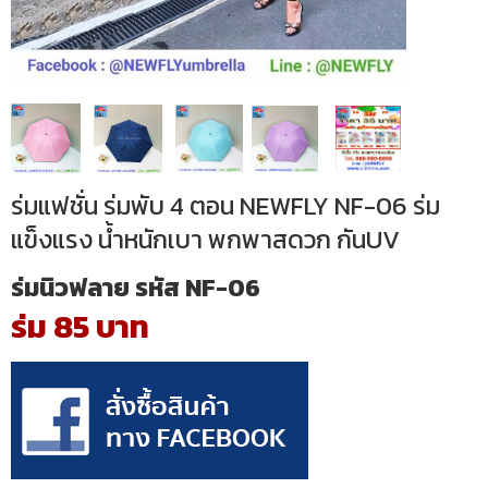
ร่มแฟชั่น ร่มพับ 4 ตอน NEWFLY NF-06 ร่ม
แข็งแรง น้ำหนักเบา พกพาสดวก กันUV
ร่มนิวฟลาย รหัส NF-06
ร่ม 85 บาท