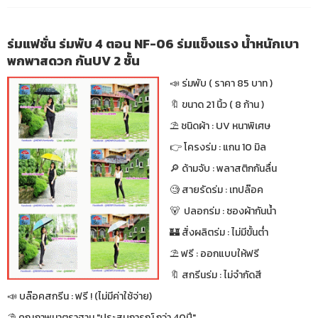
ร่มแฟชั่น ร่มพับ 4 ตอน NF-06 ร่มแข็งแรง น้ำหนักเบา
พกพาสดวก กันUV 2 ชั้น
📣 ร่มพับ ( ราคา 85 บาท )
🔖 ขนาด 21 นิ้ว ( 8 ก้าน )
⛱ ชนิดผ้า : UV หนาพิเศษ
👉 โครงร่ม : แกน 10 มิล
🔎 ด้ามจับ : พลาสติกกันลื่น
🧐 สายรัดร่ม : เทปล๊อค
🐻 ปลอกร่ม : ซองผ้ากันน้ำ
🏰 สั่งผลิตร่ม : ไม่มีขั้นต่ำ
⛱ ฟรี : ออกแบบให้ฟรี
🔖 สกรีนร่ม : ไม่จำกัดสี
📣 บล๊อคสกรีน : ฟรี ! (ไม่มีค่าใช้จ่าย)
⛱ คุณภาพมาตราฐาน "ประสบการณ์ กว่า 40ปี"