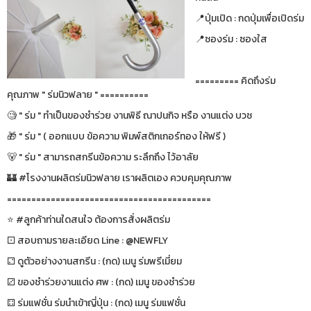
📍ปุ่มเปิด : กดปุ่มเพื่อเปิดร่ม
📍ซองร่ม : ซองใส
========= คิดถึงร่ม
คุณภาพ " ร่มนิวฟลาย " ==========
🧐 " ร่ม " ทำเป็นของชำร่วย งานพิธี ณาปนกิจ หรือ งานแต่ง บวช
🎁 " ร่ม " ( ออกแบบ ข้อความ พิมพ์สติกเกอร์ทอง ให้ฟรี )
🐻 " ร่ม " สามารถสกรีนข้อความ ระลึกถึง ไว้อาลัย
🏰 #โรงงานผลิตร่มนิวฟลาย เราผลิตเอง ควบคุมคุณภาพ
==========================================
⭐️ #ลูกค้าท่านใดสนใจ ต้องการสั่งผลิตร่ม
⚀ สอบถามรายละเอียด Line : @NEWFLY
⚁ ดูตัวอย่างงานสกรีน : (กด) เมนู ร่มพรีเมี่ยม
⚂ ของชำร่วยงานแต่ง ศพ : (กด) เมนู ของชำร่วย
⚃ ร่มแฟชั่น ร่มนำเข้าญี่ปุ่น : (กด) เมนู ร่มแฟชั่น