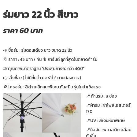
ร่มยาว 22 นิ้ว สีขาว
ราคา 60 บาท
📣 ชื่อร่ม : ร่มตอนเดียว ยาว ขนาด 22 นิ้ว
🔖 ราคา : 45 บาท / คัน 🔖 การันตี ถูกที่สุดในตลาดค้าร่ม
⛱ คุณภาพมาตราฐาน "ประสบการณ์ กว่า 40ปี"
👉 สั่งซื้อ : ( ไม่มีขั้นต่ำ คละสีได้ ตามต้องการ )
🔎 โครงร่ม : สีดำ เหล็กหนาพิเศษ กันสนิม รุ่นใหม่ แข็งแรง
📍 ก้านร่ม : 8 ช่อง
📍ผ้าร่ม : ผ้าโพลีเอสเตอร์
170
📍UV : สีเงินหนาพิเศษ
📍มือจับ : พลาสติกเคลือบ
กันลื่น