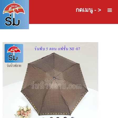
กดเมนู - >