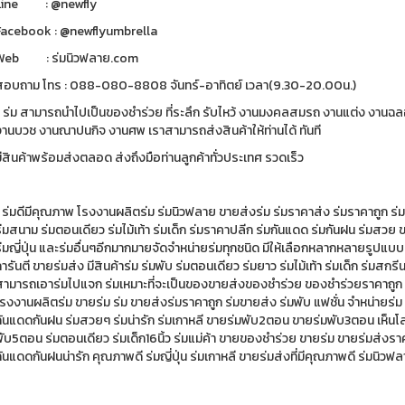
Line : @newfly
Facebook : @newflyumbrella
Web : ร่มนิวฟลาย.com
สอบถาม โทร : 088-080-8808 จันทร์-อาทิตย์ เวลา(9.3
* ร่ม สามารถนำไปเป็นของชำร่วย ที่ระลึก รับไหว้ งานมงคลสมรถ งานแต่ง งา
งานบวช งานณาปนกิจ งานศพ เราสามารถส่งสินค้าให้ท่านได้ ทันที
ีสินค้าพร้อมส่งตลอด ส่งถึงมือท่านลูกค้าทั่วประเทศ รวดเร็ว
 ร่มดีมีคุณภาพ โรงงานผลิตร่ม ร่มนิวฟลาย ขายส่งร่ม ร่มราคาส่ง ร่มราคาถูก ร่มแฟ
ร่มสนาม ร่มตอนเดียว ร่มไม้เท้า ร่มเด็ก ร่มราคาปลีก ร่มกันแดด ร่มกันฝน ร่มส
ร่มญี่ปุ่น และร่มอื่นๆอีกมากมายจัดจำหน่ายร่มทุกชนิด มีให้เลือกหลากหลายรูปแ
ารันตี ขายร่มส่ง มีสินค้าร่ม ร่มพับ ร่มตอนเดียว ร่มยาว ร่มไม้เท้า ร่มเด็ก ร่มสก
สามารถเอาร่มไปแจก ร่มเหมาะที่จะเป็นของขายส่งของชำร่วย ของชำร่วยราคาถูก ร
รงงานผลิตร่ม ขายร่ม ร่ม ขายส่งร่มราคาถูก ร่มขายส่ง ร่มพับ แฟชั่น จำหน่ายร่
กันแดดกันฝน ร่มสวยๆ ร่มน่ารัก ร่มเกาหลี ขายร่มพับ2ตอน ขายร่มพับ3ตอน เห็นโล
ับ5ตอน ร่มตอนเดียว ร่มเด็ก16นิ้ว ร่มแม่ค้า ขายของชำร่วย ขายร่ม ขายร่มส่งราคา
ันแดดกันฝนน่ารัก คุณภาพดี ร่มญี่ปุ่น ร่มเกาหลี ขายร่มส่งที่มีคุณภาพดี ร่มนิวฟ