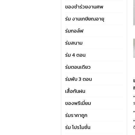
ของชำร่วยงานศพ
ร่ม งานเกษียณอายุ
ร่มกอล์ฟ
ร่มสนาม
ร่ม 4 ตอน
ร่มตอนเดียว
ร่มพับ 3 ตอน
เสื้อกันฝน
*
ของพรีเมี่ยม
ร
*
ร่มราคาถูก
*
ร่ม โปรโมชั่น