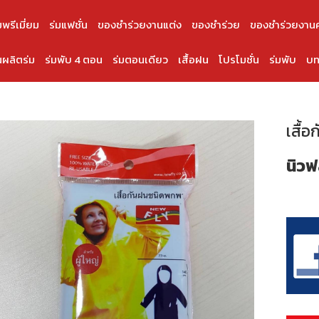
มพรีเมี่ยม
ร่มแฟชั่น
ของชำร่วยงานแต่ง
ของชำร่วย
ของชำร่วยงาน
ผลิตร่ม
ร่มพับ 4 ตอน
ร่มตอนเดียว
เสื้อฝน
โปรโมชั่น
ร่มพับ
บท
เสื้อ
นิวฟ