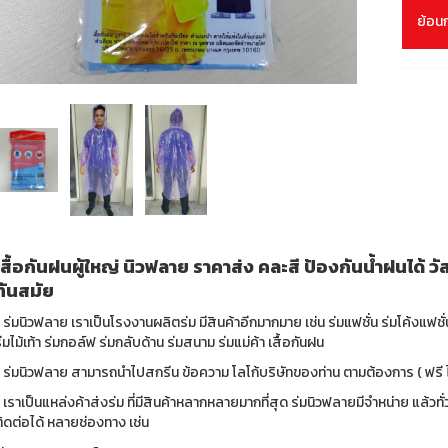
ย้อน
เสื้อกันฝนผู้ใหญ่ นิวฟลาย ราคาส่ง คละสี ป้องกันน้ำฝนได้ 
ทันสมัย
 ร่มนิวฟลาย เราเป็นโรงงานผลิตร่ม มีสินค้าอีกมากมาย เช่น ร่มแฟชั่น ร่มโค้งแฟชั
่มไม้เท้า ร่มกอล์ฟ ร่มกลับด้าน ร่มสนาม ร่มแม่ค้า เสื้อกันฝน
 ร่มนิวฟลาย สามารถนำไปสกรีน ข้อความ โลโก้บริษัทของท่าน ตามต้องการ ( ฟรี ไม่
 เราเป็นแหล่งค้าส่งร่ม ที่มีสินค้าหลากหลายมากที่สุด ร่มนิวฟลายมีจำหน่าย แล้วท
ติดต่อได้ หลายช่องทาง เช่น