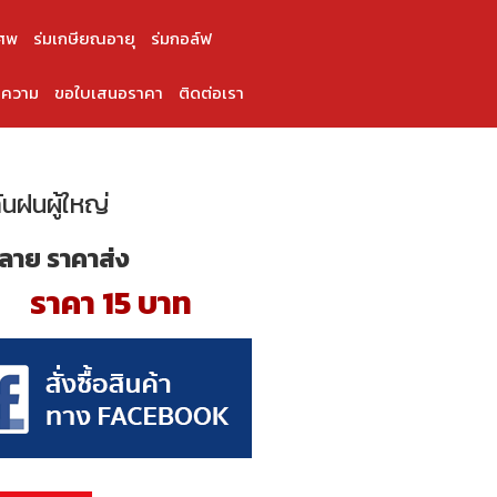
ศพ
ร่มเกษียณอายุ
ร่มกอล์ฟ
ความ
ขอใบเสนอราคา
ติดต่อเรา
กันฝนผู้ใหญ่
ลาย ราคาส่ง
ราคา 15 บาท