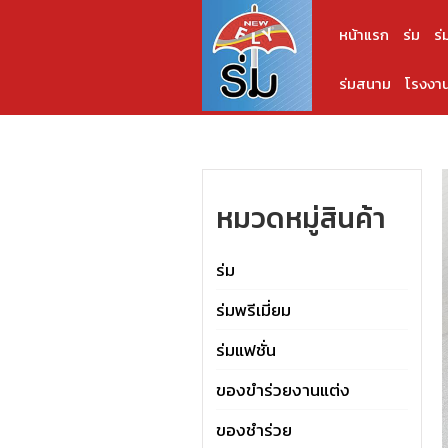
หน้าแรก
ร่ม
ร่
ร่มสนาม
โรงงาน
หมวดหมู่สินค้า
ร่ม
ร่มพรีเมี่ยม
ร่มแฟชั่น
ของขำร่วยงานแต่ง
ของชำร่วย