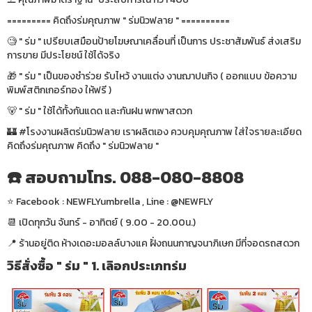
========= คิดถึงร่มคุณภาพ " ร่มนิวฟลาย " ==========
🧐 " ร่ม " เปรียบเสมือนป้ายโฆษณาเคลื่อนที่ เป็นการ ประชาสัมพันธ์ ส่งเสริม
การขาย มีประโยชน์ ใช้ได้จริง
🎁 " ร่ม " เป็นของชำร่วย รับไหว้ งานแต่ง งานฌาปนกิจ ( ออกแบบ ข้อความ
พิมพ์สติกเกอร์ทอง ให้ฟรี )
🐻 " ร่ม " ใช้ได้ทั้งกันแดด และกันฝน พกพาสดวก
🏰 #โรงงานผลิตร่มนิวฟลาย เราผลิตเอง ควบคุมคุณภาพ ใส่ใจรายละเอียด
คิดถึงร่มคุณภาพ คิดถึง " ร่มนิวฟลาย "
☎️ สอบถามโทร. 088-080-8808
⭐️ Facebook : NEWFLYumbrella , Line : @NEWFLY
📆 เปิดทุกวัน จันทร์ - อาทิตย์ ( 9.00 - 20.00น.)
📍 ร้านอยู่ติด ห้างเดอะมอลล์บางแค ฝั่งถนนกาญจนาภิเษก มีที่จอดรถสดวก
วิธีสั่งซื้อ " ร่ม " 1. เลิอกประเภทร่ม