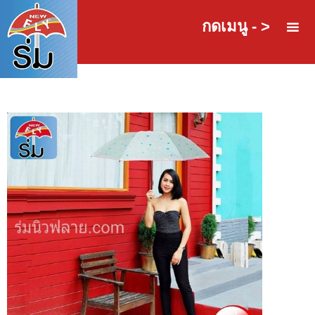
กดเมนู - >