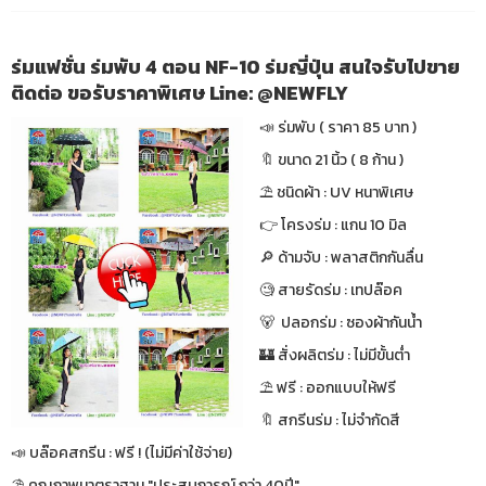
ร่มแฟชั่น ร่มพับ 4 ตอน NF-10 ร่มญี่ปุ่น สนใจรับไปขาย
ติดต่อ ขอรับราคาพิเศษ Line: @NEWFLY
📣 ร่มพับ ( ราคา 85 บาท )
🔖 ขนาด 21 นิ้ว ( 8 ก้าน )
⛱ ชนิดผ้า : UV หนาพิเศษ
👉 โครงร่ม : แกน 10 มิล
🔎 ด้ามจับ : พลาสติกกันลื่น
🧐 สายรัดร่ม : เทปล๊อค
🐻 ปลอกร่ม : ซองผ้ากันน้ำ
🏰 สั่งผลิตร่ม : ไม่มีขั้นต่ำ
⛱ ฟรี : ออกแบบให้ฟรี
🔖 สกรีนร่ม : ไม่จำกัดสี
📣 บล๊อคสกรีน : ฟรี ! (ไม่มีค่าใช้จ่าย)
⛱ คุณภาพมาตราฐาน "ประสบการณ์ กว่า 40ปี"