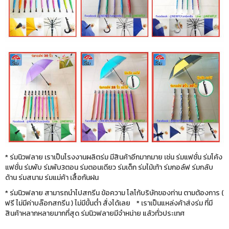
* ร่มนิวฟลาย เราเป็นโรงงานผลิตร่ม มีสินค้าอีกมากมาย เช่น ร่มแฟชั่น ร่มโค้ง
แฟชั่น ร่มพับ ร่มพับ3ตอน ร่มตอนเดียว ร่มเด็ก ร่มไม้เท้า ร่มกอล์ฟ ร่มกลับ
ด้าน ร่มสนาม ร่มแม่ค้า เสื้อกันฝน
* ร่มนิวฟลาย สามารถนำไปสกรีน ข้อความ โลโก้บริษัทของท่าน ตามต้องการ (
ฟรี ไม่มีค่าบล๊อกสกรีน ) ไม่มีขั้นต่ำ สั่งได้เลย * เราเป็นแหล่งค้าส่งร่ม ที่มี
สินค้าหลากหลายมากที่สุด ร่มนิวฟลายมีจำหน่าย แล้วทั่วประเทศ