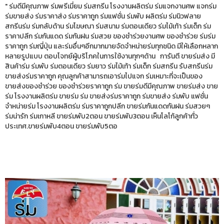
" ร่มดีมีคุณภาพ ร่มพรีเมี่ยม ร่มสกรีน โรงงานผลิตร่ม ร่มแจกงานศพ แจกร่ม
ร่มขายส่ง ร่มราคาส่ง ร่มราคาถูก ร่มแฟชั่น ร่มพับ ผลิตร่ม ร่มนิวฟลาย
สกรีนร่ม ร่มกลับด้าน ร่มโฆษณา ร่มสนาม ร่มตอนเดียว ร่มไม้เท้า ร่มเด็ก ร่ม
ราคาปลีก ร่มกันแดด ร่มกันฝน ร่มสวย ของชำร่วยงานศพ ของชำร่วย ร่มร่ม
ราคาถูก ร่มญี่ปุ่น และร่มอื่นๆอีกมากมายจัดจำหน่ายร่มทุกชนิด มีให้เลือกหลาก
หลายรูปแบบ ตอบโจทย์ผู้บริโภคในการใช้งานทุกๆด้าน การันตี ขายร่มส่ง มี
สินค้าร่ม ร่มพับ ร่มตอนเดียว ร่มยาว ร่มไม้เท้า ร่มเด็ก ร่มสกรีน รับสกรีนร่ม
ขายส่งร่มราคาถูก คุณลูกค้าสามารถเอาร่มไปแจก ร่มเหมาะที่จะเป็นของ
ขายส่งของชำร่วย ของชำร่วยราคาถูก ร่ม ขายร่มดีมีคุณภาพ ขายร่มส่ง ขาย
ร่ม โรงงานผลิตร่ม ขายร่ม ร่ม ขายส่งร่มราคาถูก ร่มขายส่ง ร่มพับ แฟชั่น
จำหน่ายร่ม โรงงานผลิตร่ม ร่มราคาถูกปลีก ขายร่มกันแดดกันฝน ร่มสวยๆ
ร่มน่ารัก ร่มเกาหลี ขายร่มพับ2ตอน ขายร่มพับ3ตอน เห็นโลโก้ลูกค้าทั่ว
ประเทศ.ขายร่มพับ4ตอน ขายร่มพับ5ตอ