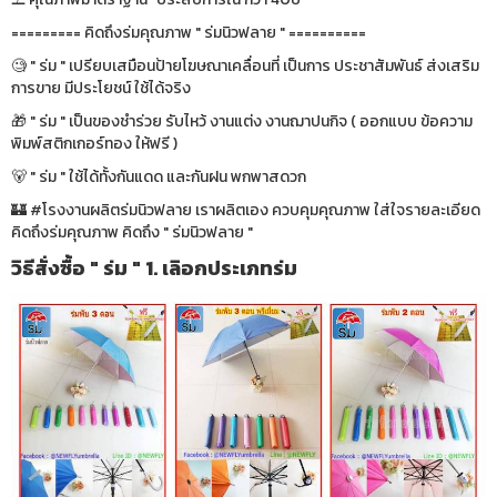
========= คิดถึงร่มคุณภาพ " ร่มนิวฟลาย " ==========
🧐 " ร่ม " เปรียบเสมือนป้ายโฆษณาเคลื่อนที่ เป็นการ ประชาสัมพันธ์ ส่งเสริม
การขาย มีประโยชน์ ใช้ได้จริง
🎁 " ร่ม " เป็นของชำร่วย รับไหว้ งานแต่ง งานฌาปนกิจ ( ออกแบบ ข้อความ
พิมพ์สติกเกอร์ทอง ให้ฟรี )
🐻 " ร่ม " ใช้ได้ทั้งกันแดด และกันฝน พกพาสดวก
🏰 #โรงงานผลิตร่มนิวฟลาย เราผลิตเอง ควบคุมคุณภาพ ใส่ใจรายละเอียด
คิดถึงร่มคุณภาพ คิดถึง " ร่มนิวฟลาย "
วิธีสั่งซื้อ " ร่ม " 1. เลิอกประเภทร่ม