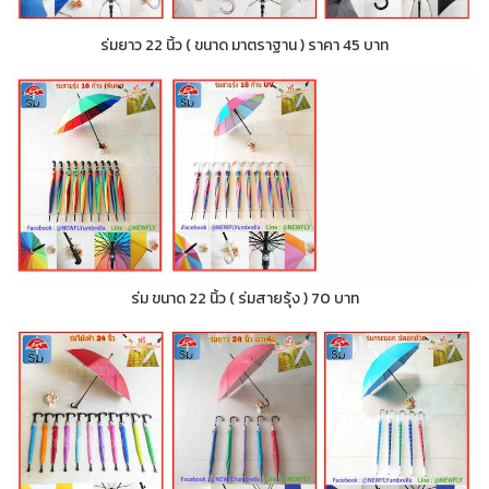
ร่มยาว 22 นิ้ว ( ขนาด มาตราฐาน ) ราคา 45 บาท
ร่ม ขนาด 22 นิ้ว ( ร่มสายรุ้ง ) 70 บาท