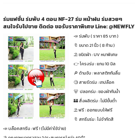
ร่มแฟชั่น ร่มพับ 4 ตอน NF-27 ร่ม หน้าฝน ร่มสวยๆ
สนใจรับไปขาย ติดต่อ ขอรับราคาพิเศษ Line: @NEWFLY
📣 ร่มพับ ( ราคา 85 บาท )
🔖 ขนาด 21 นิ้ว ( 8 ก้าน )
⛱ ชนิดผ้า : UV หนาพิเศษ
👉 โครงร่ม : แกน 10 มิล
🔎 ด้ามจับ : พลาสติกกันลื่น
🧐 สายรัดร่ม : เทปล๊อค
🐻 ปลอกร่ม : ซองผ้ากันน้ำ
🏰 สั่งผลิตร่ม : ไม่มีขั้นต่ำ
⛱ ฟรี : ออกแบบให้ฟรี
🔖 สกรีนร่ม : ไม่จำกัดสี
📣 บล๊อคสกรีน : ฟรี ! (ไม่มีค่าใช้จ่าย)
⛱ คุณภาพมาตราฐาน "ประสบการณ์ กว่า 40ปี"