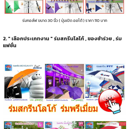
ร่มกอล์ฟ ขนาด 30 นิ้ว ( ปุ่มเปิด ออโต้ ) ราคา 110 บาท
2. " เลือกประเภทงาน " ร่มสกรีนโลโก้ , ของชำร่วย , ร่ม
แฟชั่น