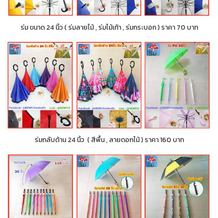
ร่ม ขนาด 24 นิ้ว ( ร่มลายไม้ , ร่มไม้เท้า , ร่มกระบอก ) ราคา 70 บาท
ร่มกลับด้าน 24 นิ้ว ( สีพื้น , ลายดอกไม้ ) ราคา 160 บาท