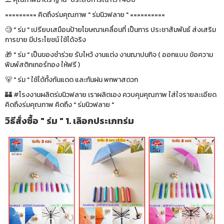
========= คิดถึงร่มคุณภาพ " ร่มนิวฟลาย " ==========
🧐 " ร่ม " เปรียบเสมือนป้ายโฆษณาเคลื่อนที่ เป็นการ ประชาสัมพันธ์ ส่งเสริม
การขาย มีประโยชน์ ใช้ได้จริง
🎁 " ร่ม " เป็นของชำร่วย รับไหว้ งานแต่ง งานฌาปนกิจ ( ออกแบบ ข้อความ
พิมพ์สติกเกอร์ทอง ให้ฟรี )
🐻 " ร่ม " ใช้ได้ทั้งกันแดด และกันฝน พกพาสดวก
🏰 #โรงงานผลิตร่มนิวฟลาย เราผลิตเอง ควบคุมคุณภาพ ใส่ใจรายละเอียด
คิดถึงร่มคุณภาพ คิดถึง " ร่มนิวฟลาย "
วิธีสั่งซื้อ " ร่ม " 1. เลิอกประเภทร่ม