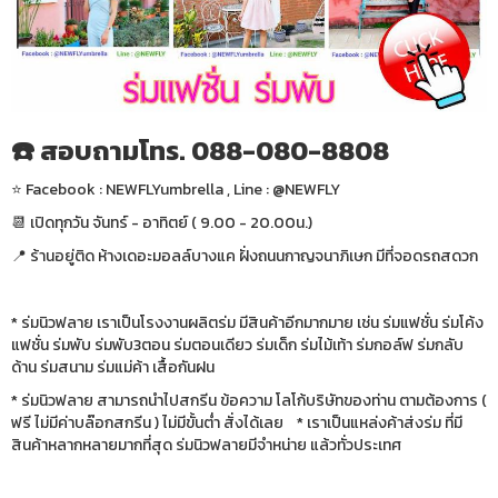
☎️ สอบถามโทร. 088-080-8808
⭐️ Facebook : NEWFLYumbrella , Line : @NEWFLY
📆 เปิดทุกวัน จันทร์ - อาทิตย์ ( 9.00 - 20.00น.)
📍 ร้านอยู่ติด ห้างเดอะมอลล์บางแค ฝั่งถนนกาญจนาภิเษก มีที่จอดรถสดวก
* ร่มนิวฟลาย เราเป็นโรงงานผลิตร่ม มีสินค้าอีกมากมาย เช่น ร่มแฟชั่น ร่มโค้ง
แฟชั่น ร่มพับ ร่มพับ3ตอน ร่มตอนเดียว ร่มเด็ก ร่มไม้เท้า ร่มกอล์ฟ ร่มกลับ
ด้าน ร่มสนาม ร่มแม่ค้า เสื้อกันฝน
* ร่มนิวฟลาย สามารถนำไปสกรีน ข้อความ โลโก้บริษัทของท่าน ตามต้องการ (
ฟรี ไม่มีค่าบล๊อกสกรีน ) ไม่มีขั้นต่ำ สั่งได้เลย * เราเป็นแหล่งค้าส่งร่ม ที่มี
สินค้าหลากหลายมากที่สุด ร่มนิวฟลายมีจำหน่าย แล้วทั่วประเทศ