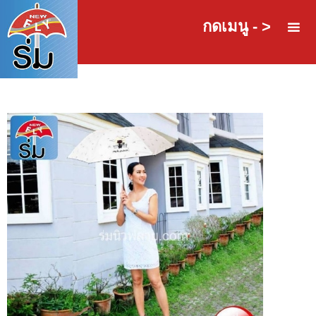
กดเมนู - >