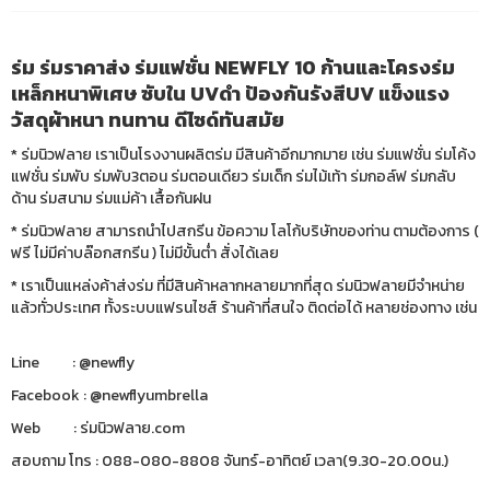
ร่ม ร่มราคาส่ง ร่มแฟชั่น NEWFLY 10 ก้านและโครงร่ม
เหล็กหนาพิเศษ ซับใน UVดำ ป้องกันรังสีUV แข็งแรง
วัสดุผ้าหนา ทนทาน ดีไซด์ทันสมัย
* ร่มนิวฟลาย เราเป็นโรงงานผลิตร่ม มีสินค้าอีกมากมาย เช่น ร่มแฟชั่น ร่มโค้ง
แฟชั่น ร่มพับ ร่มพับ3ตอน ร่มตอนเดียว ร่มเด็ก ร่มไม้เท้า ร่มกอล์ฟ ร่มกลับ
ด้าน ร่มสนาม ร่มแม่ค้า เสื้อกันฝน
* ร่มนิวฟลาย สามารถนำไปสกรีน ข้อความ โลโก้บริษัทของท่าน ตามต้องการ (
ฟรี ไม่มีค่าบล๊อกสกรีน ) ไม่มีขั้นต่ำ สั่งได้เลย
* เราเป็นแหล่งค้าส่งร่ม ที่มีสินค้าหลากหลายมากที่สุด ร่มนิวฟลายมีจำหน่าย
แล้วทั่วประเทศ ทั้งระบบแฟรนไซส์ ร้านค้าที่สนใจ ติดต่อได้ หลายช่องทาง เช่น
Line : @newfly
Facebook : @newflyumbrella
Web : ร่มนิวฟลาย.com
สอบถาม โทร : 088-080-8808 จันทร์-อาทิตย์ เวลา(9.30-20.00น.)