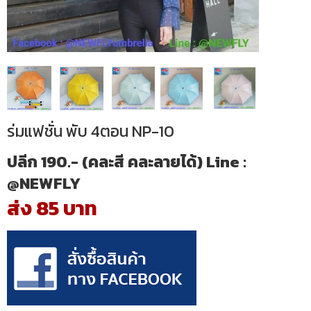
ร่มแฟชั่น พับ 4ตอน NP-10
ปลีก 190.- (คละสี คละลายได้) Line :
@NEWFLY
ส่ง 85 บาท