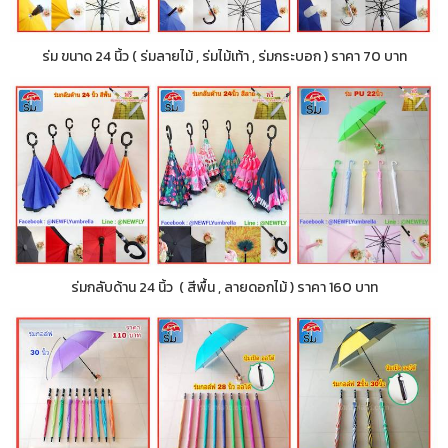
ร่ม ขนาด 24 นิ้ว ( ร่มลายไม้ , ร่มไม้เท้า , ร่มกระบอก ) ราคา 70 บาท
ร่มกลับด้าน 24 นิ้ว ( สีพื้น , ลายดอกไม้ ) ราคา 160 บาท