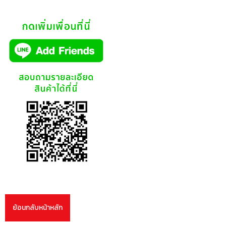
ย้อนกลับหน้าหลัก