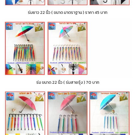
ร่มยาว 22 นิ้ว ( ขนาด มาตราฐาน ) ราคา 45 บาท
ร่ม ขนาด 22 นิ้ว ( ร่มสายรุ้ง ) 70 บาท