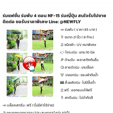
ร่มแฟชั่น ร่มพับ 4 ตอน NF-15 ร่มญี่ปุ่น สนใจรับไปขาย
ติดต่อ ขอรับราคาพิเศษ Line: @NEWFLY
📣 ร่มพับ ( ราคา 85 บาท )
🔖 ขนาด 21 นิ้ว ( 8 ก้าน )
⛱ ชนิดผ้า : UV หนาพิเศษ
👉 โครงร่ม : แกน 10 มิล
🔎 ด้ามจับ : พลาสติกกันลื่น
🧐 สายรัดร่ม : เทปล๊อค
🐻 ปลอกร่ม : ซองผ้ากันน้ำ
🏰 สั่งผลิตร่ม : ไม่มีขั้นต่ำ
⛱ ฟรี : ออกแบบให้ฟรี
🔖 สกรีนร่ม : ไม่จำกัดสี
📣 บล๊อคสกรีน : ฟรี ! (ไม่มีค่าใช้จ่าย)
⛱ คุณภาพมาตราฐาน "ประสบการณ์ กว่า 40ปี"