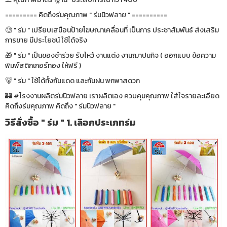
========= คิดถึงร่มคุณภาพ " ร่มนิวฟลาย " ==========
🧐 " ร่ม " เปรียบเสมือนป้ายโฆษณาเคลื่อนที่ เป็นการ ประชาสัมพันธ์ ส่งเสริม
การขาย มีประโยชน์ ใช้ได้จริง
🎁 " ร่ม " เป็นของชำร่วย รับไหว้ งานแต่ง งานฌาปนกิจ ( ออกแบบ ข้อความ
พิมพ์สติกเกอร์ทอง ให้ฟรี )
🐻 " ร่ม " ใช้ได้ทั้งกันแดด และกันฝน พกพาสดวก
🏰 #โรงงานผลิตร่มนิวฟลาย เราผลิตเอง ควบคุมคุณภาพ ใส่ใจรายละเอียด
คิดถึงร่มคุณภาพ คิดถึง " ร่มนิวฟลาย "
วิธีสั่งซื้อ " ร่ม " 1. เลิอกประเภทร่ม