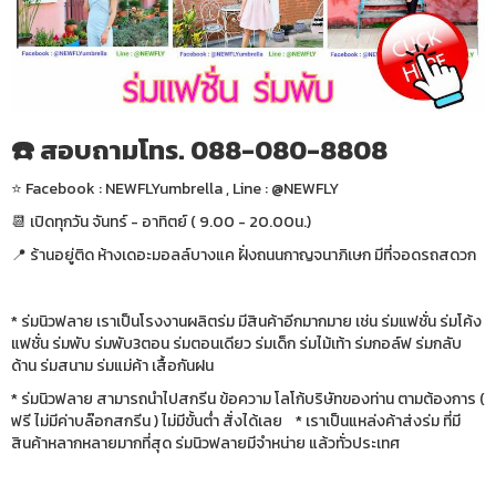
☎️ สอบถามโทร. 088-080-8808
⭐️ Facebook : NEWFLYumbrella , Line : @NEWFLY
📆 เปิดทุกวัน จันทร์ - อาทิตย์ ( 9.00 - 20.00น.)
📍 ร้านอยู่ติด ห้างเดอะมอลล์บางแค ฝั่งถนนกาญจนาภิเษก มีที่จอดรถสดวก
* ร่มนิวฟลาย เราเป็นโรงงานผลิตร่ม มีสินค้าอีกมากมาย เช่น ร่มแฟชั่น ร่มโค้ง
แฟชั่น ร่มพับ ร่มพับ3ตอน ร่มตอนเดียว ร่มเด็ก ร่มไม้เท้า ร่มกอล์ฟ ร่มกลับ
ด้าน ร่มสนาม ร่มแม่ค้า เสื้อกันฝน
* ร่มนิวฟลาย สามารถนำไปสกรีน ข้อความ โลโก้บริษัทของท่าน ตามต้องการ (
ฟรี ไม่มีค่าบล๊อกสกรีน ) ไม่มีขั้นต่ำ สั่งได้เลย * เราเป็นแหล่งค้าส่งร่ม ที่มี
สินค้าหลากหลายมากที่สุด ร่มนิวฟลายมีจำหน่าย แล้วทั่วประเทศ