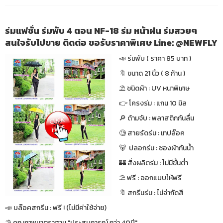
ร่มแฟชั่น ร่มพับ 4 ตอน NF-18 ร่ม หน้าฝน ร่มสวยๆ
สนใจรับไปขาย ติดต่อ ขอรับราคาพิเศษ Line: @NEWFLY
📣 ร่มพับ ( ราคา 85 บาท )
🔖 ขนาด 21 นิ้ว ( 8 ก้าน )
⛱ ชนิดผ้า : UV หนาพิเศษ
👉 โครงร่ม : แกน 10 มิล
🔎 ด้ามจับ : พลาสติกกันลื่น
🧐 สายรัดร่ม : เทปล๊อค
🐻 ปลอกร่ม : ซองผ้ากันน้ำ
🏰 สั่งผลิตร่ม : ไม่มีขั้นต่ำ
⛱ ฟรี : ออกแบบให้ฟรี
🔖 สกรีนร่ม : ไม่จำกัดสี
📣 บล๊อคสกรีน : ฟรี ! (ไม่มีค่าใช้จ่าย)
⛱ คุณภาพมาตราฐาน "ประสบการณ์ กว่า 40ปี"