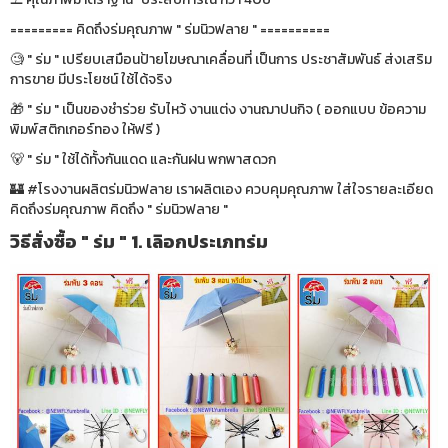
========= คิดถึงร่มคุณภาพ " ร่มนิวฟลาย " ==========
🧐 " ร่ม " เปรียบเสมือนป้ายโฆษณาเคลื่อนที่ เป็นการ ประชาสัมพันธ์ ส่งเสริม
การขาย มีประโยชน์ ใช้ได้จริง
🎁 " ร่ม " เป็นของชำร่วย รับไหว้ งานแต่ง งานฌาปนกิจ ( ออกแบบ ข้อความ
พิมพ์สติกเกอร์ทอง ให้ฟรี )
🐻 " ร่ม " ใช้ได้ทั้งกันแดด และกันฝน พกพาสดวก
🏰 #โรงงานผลิตร่มนิวฟลาย เราผลิตเอง ควบคุมคุณภาพ ใส่ใจรายละเอียด
คิดถึงร่มคุณภาพ คิดถึง " ร่มนิวฟลาย "
วิธีสั่งซื้อ " ร่ม " 1. เลิอกประเภทร่ม