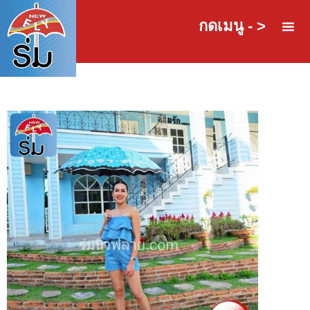
กดเมนู - >