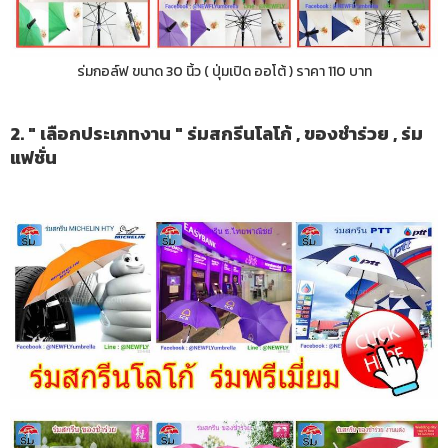
ร่มกอล์ฟ ขนาด 30 นิ้ว ( ปุ่มเปิด ออโต้ ) ราคา 110 บาท
2. " เลือกประเภทงาน " ร่มสกรีนโลโก้ , ของชำร่วย , ร่ม
แฟชั่น