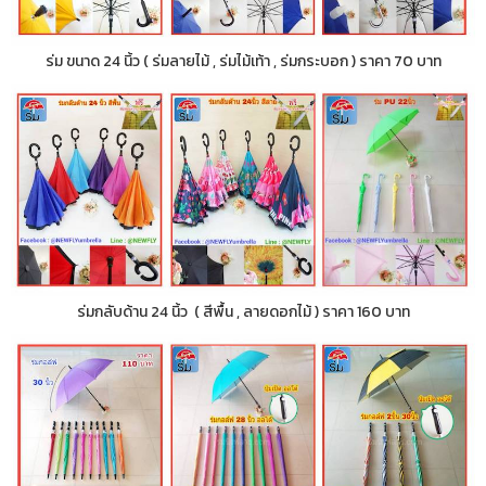
ร่ม ขนาด 24 นิ้ว ( ร่มลายไม้ , ร่มไม้เท้า , ร่มกระบอก ) ราคา 70 บาท
ร่มกลับด้าน 24 นิ้ว ( สีพื้น , ลายดอกไม้ ) ราคา 160 บาท