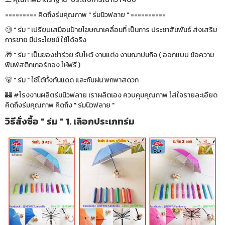
========= คิดถึงร่มคุณภาพ " ร่มนิวฟลาย " ==========
🧐 " ร่ม " เปรียบเสมือนป้ายโฆษณาเคลื่อนที่ เป็นการ ประชาสัมพันธ์ ส่งเสริม
การขาย มีประโยชน์ ใช้ได้จริง
🎁 " ร่ม " เป็นของชำร่วย รับไหว้ งานแต่ง งานฌาปนกิจ ( ออกแบบ ข้อความ
พิมพ์สติกเกอร์ทอง ให้ฟรี )
🐻 " ร่ม " ใช้ได้ทั้งกันแดด และกันฝน พกพาสดวก
🏰 #โรงงานผลิตร่มนิวฟลาย เราผลิตเอง ควบคุมคุณภาพ ใส่ใจรายละเอียด
คิดถึงร่มคุณภาพ คิดถึง " ร่มนิวฟลาย "
วิธีสั่งซื้อ " ร่ม " 1. เลิอกประเภทร่ม