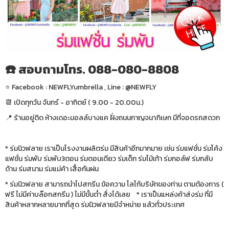
☎️ สอบถามโทร. 088-080-8808
⭐️ Facebook : NEWFLYumbrella , Line : @NEWFLY
📆 เปิดทุกวัน จันทร์ - อาทิตย์ ( 9.00 - 20.00น.)
📍 ร้านอยู่ติด ห้างเดอะมอลล์บางแค ฝั่งถนนกาญจนาภิเษก มีที่จอดรถสดวก
* ร่มนิวฟลาย เราเป็นโรงงานผลิตร่ม มีสินค้าอีกมากมาย เช่น ร่มแฟชั่น ร่มโค้ง
แฟชั่น ร่มพับ ร่มพับ3ตอน ร่มตอนเดียว ร่มเด็ก ร่มไม้เท้า ร่มกอล์ฟ ร่มกลับ
ด้าน ร่มสนาม ร่มแม่ค้า เสื้อกันฝน
* ร่มนิวฟลาย สามารถนำไปสกรีน ข้อความ โลโก้บริษัทของท่าน ตามต้องการ (
ฟรี ไม่มีค่าบล๊อกสกรีน ) ไม่มีขั้นต่ำ สั่งได้เลย * เราเป็นแหล่งค้าส่งร่ม ที่มี
สินค้าหลากหลายมากที่สุด ร่มนิวฟลายมีจำหน่าย แล้วทั่วประเทศ