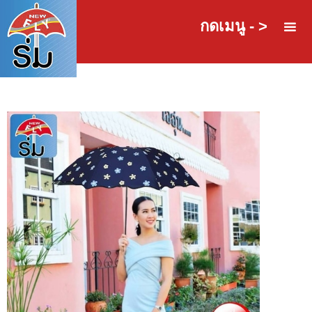
กดเมนู - >