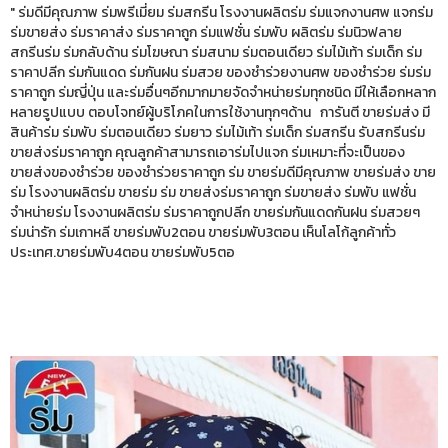
" ร่มดีมีคุณภาพ ร่มพรีเมี่ยม ร่มสกรีน โรงงานผลิตร่ม ร่มแจกงานศพ แจกร่ม
ร่มขายส่ง ร่มราคาส่ง ร่มราคาถูก ร่มแฟชั่น ร่มพับ ผลิตร่ม ร่มนิวฟลาย
สกรีนร่ม ร่มกลับด้าน ร่มโฆษณา ร่มสนาม ร่มตอนเดียว ร่มไม้เท้า ร่มเด็ก ร่ม
ราคาปลีก ร่มกันแดด ร่มกันฝน ร่มสวย ของชำร่วยงานศพ ของชำร่วย ร่มร่ม
ราคาถูก ร่มญี่ปุ่น และร่มอื่นๆอีกมากมายจัดจำหน่ายร่มทุกชนิด มีให้เลือกหลาก
หลายรูปแบบ ตอบโจทย์ผู้บริโภคในการใช้งานทุกๆด้าน การันตี ขายร่มส่ง มี
สินค้าร่ม ร่มพับ ร่มตอนเดียว ร่มยาว ร่มไม้เท้า ร่มเด็ก ร่มสกรีน รับสกรีนร่ม
ขายส่งร่มราคาถูก คุณลูกค้าสามารถเอาร่มไปแจก ร่มเหมาะที่จะเป็นของ
ขายส่งของชำร่วย ของชำร่วยราคาถูก ร่ม ขายร่มดีมีคุณภาพ ขายร่มส่ง ขาย
ร่ม โรงงานผลิตร่ม ขายร่ม ร่ม ขายส่งร่มราคาถูก ร่มขายส่ง ร่มพับ แฟชั่น
จำหน่ายร่ม โรงงานผลิตร่ม ร่มราคาถูกปลีก ขายร่มกันแดดกันฝน ร่มสวยๆ
ร่มน่ารัก ร่มเกาหลี ขายร่มพับ2ตอน ขายร่มพับ3ตอน เห็นโลโก้ลูกค้าทั่ว
ประเทศ.ขายร่มพับ4ตอน ขายร่มพับ5ตอ