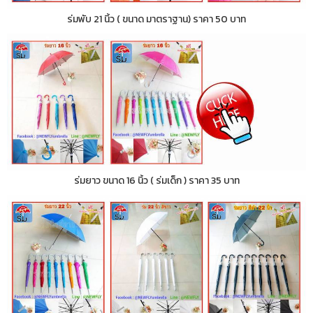
ร่มพับ 21 นิ้ว ( ขนาด มาตราฐาน) ราคา 50 บาท
ร่มยาว ขนาด 16 นิ้ว ( ร่มเด็ก ) ราคา 35 บาท