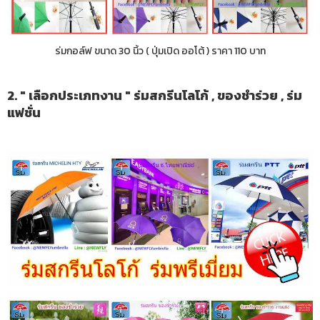
ร่มกอล์ฟ ขนาด 30 นิ้ว ( ปุ่มเปิด ออโต้ ) ราคา 110 บาท
2. " เลือกประเภทงาน " ร่มสกรีนโลโก้ , ของชำร่วย , ร่ม
แฟชั่น