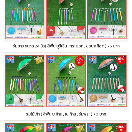
ร่มยาว ขนาด 24 นิ้ว( สีพื้น ยูวีเงิน , กระบอก , ขอบสก๊อต ) 75 บาท
ร่มไม้เท้า ( สีพื้น 8 ก้าน , 16 ก้าน , ร่มพระ ) 70 บาท