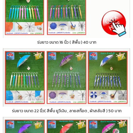
ร่มยาว ขนาด 16 นิ้ว ( สีพื้น ) 40 บาท
ร่มยาว ขนาด 22 นิ้ว( สีพื้น ยูวีเงิน , ลายสก๊อต , ผ้าสลับสี ) 50 บาท