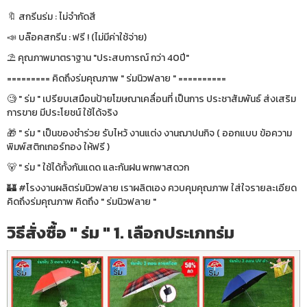
🔖 สกรีนร่ม : ไม่จำกัดสี
📣 บล๊อคสกรีน : ฟรี ! (ไม่มีค่าใช้จ่าย)
⛱ คุณภาพมาตราฐาน "ประสบการณ์ กว่า 40ปี"
========= คิดถึงร่มคุณภาพ " ร่มนิวฟลาย " ==========
🧐 " ร่ม " เปรียบเสมือนป้ายโฆษณาเคลื่อนที่ เป็นการ ประชาสัมพันธ์ ส่งเสริม
การขาย มีประโยชน์ ใช้ได้จริง
🎁 " ร่ม " เป็นของชำร่วย รับไหว้ งานแต่ง งานฌาปนกิจ ( ออกแบบ ข้อความ
พิมพ์สติกเกอร์ทอง ให้ฟรี )
🐻 " ร่ม " ใช้ได้ทั้งกันแดด และกันฝน พกพาสดวก
🏰 #โรงงานผลิตร่มนิวฟลาย เราผลิตเอง ควบคุมคุณภาพ ใส่ใจรายละเอียด
คิดถึงร่มคุณภาพ คิดถึง " ร่มนิวฟลาย "
วิธีสั่งซื้อ " ร่ม " 1. เลือกประเภทร่ม