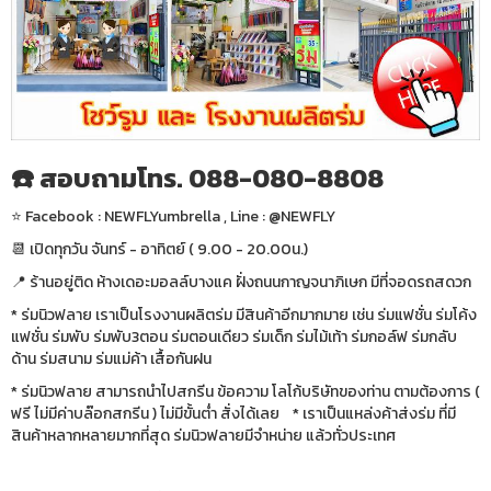
☎️ สอบถามโทร. 088-080-8808
⭐️ Facebook : NEWFLYumbrella , Line : @NEWFLY
📆 เปิดทุกวัน จันทร์ - อาทิตย์ ( 9.00 - 20.00น.)
📍 ร้านอยู่ติด ห้างเดอะมอลล์บางแค ฝั่งถนนกาญจนาภิเษก มีที่จอดรถสดวก
* ร่มนิวฟลาย เราเป็นโรงงานผลิตร่ม มีสินค้าอีกมากมาย เช่น ร่มแฟชั่น ร่มโค้ง
แฟชั่น ร่มพับ ร่มพับ3ตอน ร่มตอนเดียว ร่มเด็ก ร่มไม้เท้า ร่มกอล์ฟ ร่มกลับ
ด้าน ร่มสนาม ร่มแม่ค้า เสื้อกันฝน
* ร่มนิวฟลาย สามารถนำไปสกรีน ข้อความ โลโก้บริษัทของท่าน ตามต้องการ (
ฟรี ไม่มีค่าบล๊อกสกรีน ) ไม่มีขั้นต่ำ สั่งได้เลย * เราเป็นแหล่งค้าส่งร่ม ที่มี
สินค้าหลากหลายมากที่สุด ร่มนิวฟลายมีจำหน่าย แล้วทั่วประเทศ