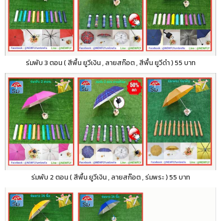
ร่มพับ 3 ตอน ( สีพื้น ยูวีเงิน , ลายสก๊อต , สีพื้น ยูวีดำ ) 55 บาท
ร่มพับ 2 ตอน ( สีพื้น ยูวีเงิน , ลายสก๊อต , ร่มพระ ) 55 บาท