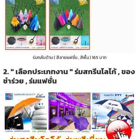
ร่มกลับด้าน ( สีลายแฟชั่น , สีพื้น ) 165 บาท
2. " เลือกประเภทงาน " ร่มสกรีนโลโก้ , ของ
ชำร่วย , ร่มแฟชั่น