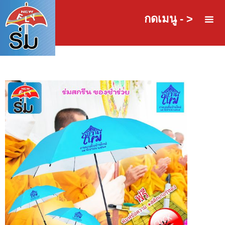
กดเมนู - >