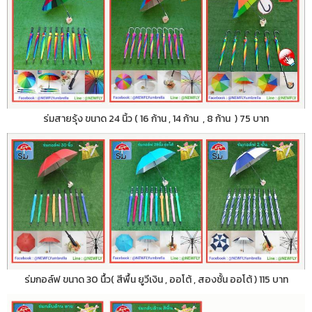
ร่มสายรุ้ง ขนาด 24 นิ้ว ( 16 ก้าน , 14 ก้าน , 8 ก้าน ) 75 บาท
ร่มกอล์ฟ ขนาด 30 นื้ว( สีพื้น ยูวีเงิน , ออโต้ , สองชั้น ออโต้ ) 115 บาท