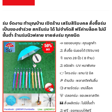
ร่ม จัดงาน ทำบุญบ้าน เปิดร้าน เสริมสิริมงคล สั่งซื้อร่ม
เป็นของชำร่วย สกรีนร่ม ได้ ไม่จำกัดสี ฟรีค่าบล็อค ไม่มี
ขั้นต่ำ ร้านร่มนิวฟลาย ขายส่งร่ม ทุกชนิด
📣 ขอขอบคุณ : คุณลูกค้า
⛱ สั่งซื้อ ร่มออโต้ (155บาท)
🔖 ขนาด 28 นิ้ว ( 8 ก้าน )
⛱ ชนิดผ้า : UV หนาพิเศษ
👉 โครงร่ม : แกน 12 มิล
🔎 ด้ามจับ : พลาสติกกันลื่น
🧐 สายรัดร่ม : เทปล๊อค
🐻 ปลอกร่ม : ซองพลาสติก
🏰 สั่งผลิตร่ม : ไม่มีขั้นต่ำ
⛱ ฟรี : ออกแบบให้ฟรี