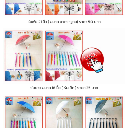
ร่มพับ 21 นิ้ว ( ขนาด มาตราฐาน) ราคา 50 บาท
ร่มยาว ขนาด 16 นิ้ว ( ร่มเด็ก ) ราคา 35 บาท