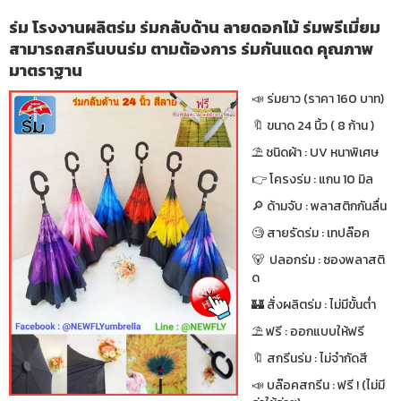
ร่ม โรงงานผลิตร่ม ร่มกลับด้าน ลายดอกไม้ ร่มพรีเมี่ยม
สามารถสกรีนบนร่ม ตามต้องการ ร่มกันแดด คุณภาพ
มาตราฐาน
📣 ร่มยาว (ราคา 160 บาท)
🔖 ขนาด 24 นิ้ว ( 8 ก้าน )
⛱ ชนิดผ้า : UV หนาพิเศษ
👉 โครงร่ม : แกน 10 มิล
🔎 ด้ามจับ : พลาสติกกันลื่น
🧐 สายรัดร่ม : เทปล๊อค
🐻 ปลอกร่ม : ซองพลาสติ
ด
🏰 สั่งผลิตร่ม : ไม่มีขั้นต่ำ
⛱ ฟรี : ออกแบบให้ฟรี
🔖 สกรีนร่ม : ไม่จำกัดสี
📣 บล๊อคสกรีน : ฟรี ! (ไม่มี