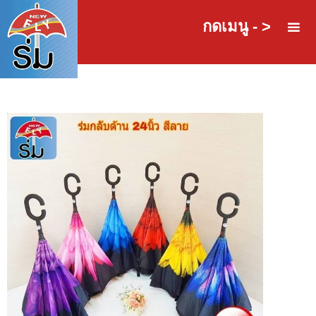
กดเมนู - >