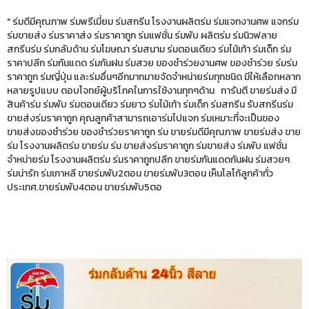
" ร่มดีมีคุณภาพ ร่มพรีเมี่ยม ร่มสกรีน โรงงานผลิตร่ม ร่มแจกงานศพ แจกร่ม
ร่มขายส่ง ร่มราคาส่ง ร่มราคาถูก ร่มแฟชั่น ร่มพับ ผลิตร่ม ร่มนิวฟลาย
สกรีนร่ม ร่มกลับด้าน ร่มโฆษณา ร่มสนาม ร่มตอนเดียว ร่มไม้เท้า ร่มเด็ก ร่ม
ราคาปลีก ร่มกันแดด ร่มกันฝน ร่มสวย ของชำร่วยงานศพ ของชำร่วย ร่มร่ม
ราคาถูก ร่มญี่ปุ่น และร่มอื่นๆอีกมากมายจัดจำหน่ายร่มทุกชนิด มีให้เลือกหลาก
หลายรูปแบบ ตอบโจทย์ผู้บริโภคในการใช้งานทุกๆด้าน การันตี ขายร่มส่ง มี
สินค้าร่ม ร่มพับ ร่มตอนเดียว ร่มยาว ร่มไม้เท้า ร่มเด็ก ร่มสกรีน รับสกรีนร่ม
ขายส่งร่มราคาถูก คุณลูกค้าสามารถเอาร่มไปแจก ร่มเหมาะที่จะเป็นของ
ขายส่งของชำร่วย ของชำร่วยราคาถูก ร่ม ขายร่มดีมีคุณภาพ ขายร่มส่ง ขาย
ร่ม โรงงานผลิตร่ม ขายร่ม ร่ม ขายส่งร่มราคาถูก ร่มขายส่ง ร่มพับ แฟชั่น
จำหน่ายร่ม โรงงานผลิตร่ม ร่มราคาถูกปลีก ขายร่มกันแดดกันฝน ร่มสวยๆ
ร่มน่ารัก ร่มเกาหลี ขายร่มพับ2ตอน ขายร่มพับ3ตอน เห็นโลโก้ลูกค้าทั่ว
ประเทศ.ขายร่มพับ4ตอน ขายร่มพับ5ตอ