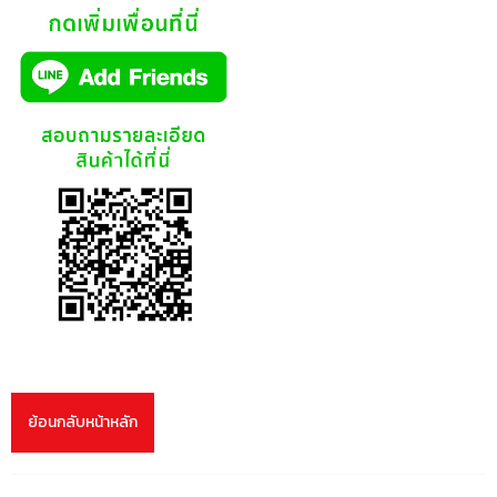
ย้อนกลับหน้าหลัก