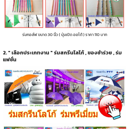
ร่มกอล์ฟ ขนาด 30 นิ้ว ( ปุ่มเปิด ออโต้ ) ราคา 110 บาท
2. " เลือกประเภทงาน " ร่มสกรีนโลโก้ , ของชำร่วย , ร่ม
แฟชั่น