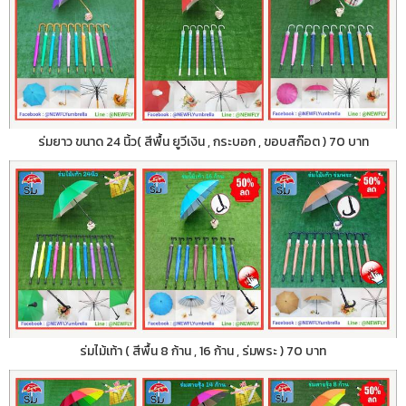
ร่มยาว ขนาด 24 นิ้ว( สีพื้น ยูวีเงิน , กระบอก , ขอบสก๊อต ) 70 บาท
ร่มไม้เท้า ( สีพื้น 8 ก้าน , 16 ก้าน , ร่มพระ ) 70 บาท