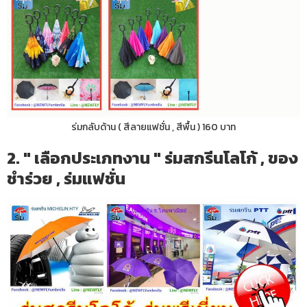
ร่มกลับด้าน ( สีลายแฟชั่น , สีพื้น ) 160 บาท
2. " เลือกประเภทงาน " ร่มสกรีนโลโก้ , ของ
ชำร่วย , ร่มแฟชั่น