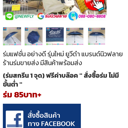
ร่มแฟชั่น อย่างดี รุ่นใหม่ ยูวีดำ แบรนด์นิวฟลาย
ร้านร่มขายส่ง มีสินค้าพร้อมส่ง
(ร่มสกรีน 1 จุด) ฟรีค่าบล๊อค " สั่งซื้อร่ม ไม่มี
ขั้นต่ำ "
ร่ม 85บาท+