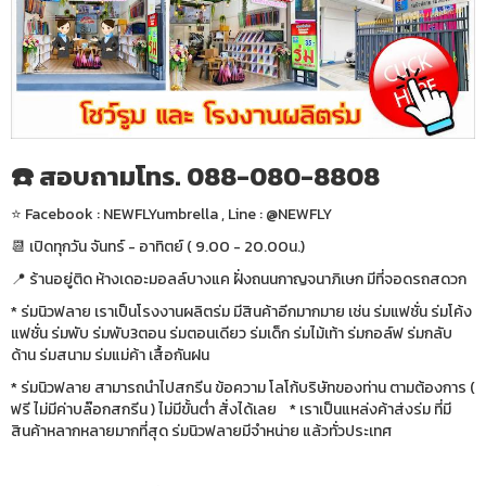
☎️ สอบถามโทร. 088-080-8808
⭐️ Facebook : NEWFLYumbrella , Line : @NEWFLY
📆 เปิดทุกวัน จันทร์ - อาทิตย์ ( 9.00 - 20.00น.)
📍 ร้านอยู่ติด ห้างเดอะมอลล์บางแค ฝั่งถนนกาญจนาภิเษก มีที่จอดรถสดวก
* ร่มนิวฟลาย เราเป็นโรงงานผลิตร่ม มีสินค้าอีกมากมาย เช่น ร่มแฟชั่น ร่มโค้ง
แฟชั่น ร่มพับ ร่มพับ3ตอน ร่มตอนเดียว ร่มเด็ก ร่มไม้เท้า ร่มกอล์ฟ ร่มกลับ
ด้าน ร่มสนาม ร่มแม่ค้า เสื้อกันฝน
* ร่มนิวฟลาย สามารถนำไปสกรีน ข้อความ โลโก้บริษัทของท่าน ตามต้องการ (
ฟรี ไม่มีค่าบล๊อกสกรีน ) ไม่มีขั้นต่ำ สั่งได้เลย * เราเป็นแหล่งค้าส่งร่ม ที่มี
สินค้าหลากหลายมากที่สุด ร่มนิวฟลายมีจำหน่าย แล้วทั่วประเทศ