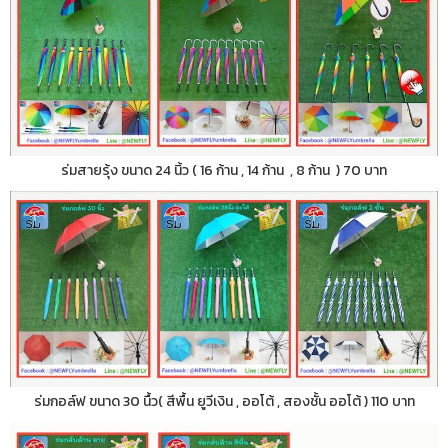
ร่มสายรุ้ง ขนาด 24 นิ้ว ( 16 ก้าน , 14 ก้าน , 8 ก้าน ) 70 บาท
ร่มกอล์ฟ ขนาด 30 นื้ว( สีพื้น ยูวีเงิน , ออโต้ , สองชั้น ออโต้ ) 110 บาท