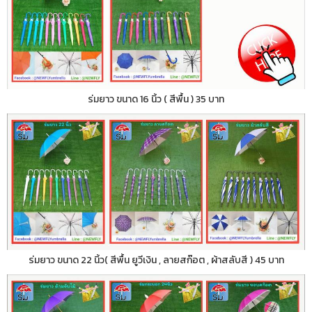
ร่มยาว ขนาด 16 นิ้ว ( สีพื้น ) 35 บาท
ร่มยาว ขนาด 22 นิ้ว( สีพื้น ยูวีเงิน , ลายสก๊อต , ผ้าสลับสี ) 45 บาท