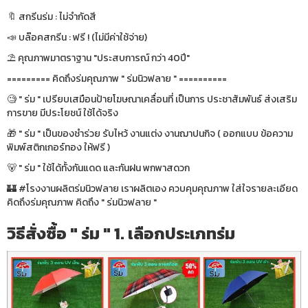
🔖 สกรีนร่ม : ไม่จำกัดสี
📣 บล๊อคสกรีน : ฟรี ! (ไม่มีค่าใช้จ่าย)
⛱ คุณภาพมาตราฐาน "ประสบการณ์ กว่า 40ปี"
========= คิดถึงร่มคุณภาพ " ร่มนิวฟลาย " ==========
🧐 " ร่ม " เปรียบเสมือนป้ายโฆษณาเคลื่อนที่ เป็นการ ประชาสัมพันธ์ ส่งเสริม
การขาย มีประโยชน์ ใช้ได้จริง
🎁 " ร่ม " เป็นของชำร่วย รับไหว้ งานแต่ง งานฌาปนกิจ ( ออกแบบ ข้อความ
พิมพ์สติกเกอร์ทอง ให้ฟรี )
🐻 " ร่ม " ใช้ได้ทั้งกันแดด และกันฝน พกพาสดวก
🏰 #โรงงานผลิตร่มนิวฟลาย เราผลิตเอง ควบคุมคุณภาพ ใส่ใจรายละเอียด
คิดถึงร่มคุณภาพ คิดถึง " ร่มนิวฟลาย "
วิธีสั่งซื้อ " ร่ม " 1. เลือกประเภทร่ม