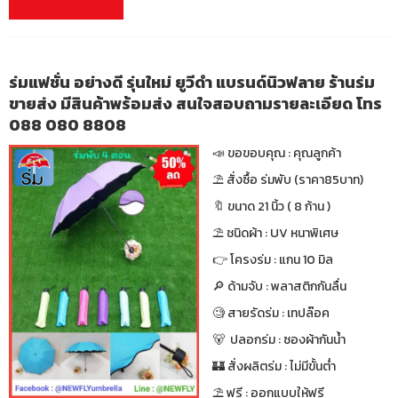
ร่มแฟชั่น อย่างดี รุ่นใหม่ ยูวีดำ แบรนด์นิวฟลาย ร้านร่ม
ขายส่ง มีสินค้าพร้อมส่ง สนใจสอบถามรายละเอียด โทร
088 080 8808
📣 ขอขอบคุณ : คุณลูกค้า
⛱ สั่งซื้อ ร่มพับ (ราคา85บาท)
🔖 ขนาด 21 นิ้ว ( 8 ก้าน )
⛱ ชนิดผ้า : UV หนาพิเศษ
👉 โครงร่ม : แกน 10 มิล
🔎 ด้ามจับ : พลาสติกกันลื่น
🧐 สายรัดร่ม : เทปล๊อค
🐻 ปลอกร่ม : ซองผ้ากันน้ำ
🏰 สั่งผลิตร่ม : ไม่มีขั้นต่ำ
⛱ ฟรี : ออกแบบให้ฟรี