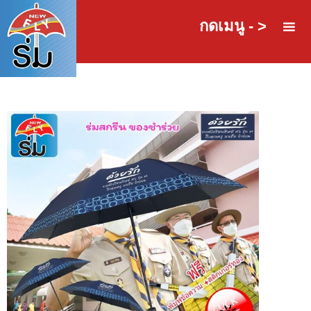
กดเมนู - >