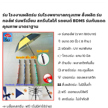
ร่ม โรงงานผลิตร่ม ร่มโรงพยาบาลกรุงเทพ สั่งผลิต ร่ม
กอล์ฟ ร่มพรีเมี่ยม สกรีนโลโก้ รถยนต์ BDMS ร่มกันแดด
คุณภาพ มาตราฐาน
📣 ร่มกอล์ฟ (ราคา 180บาท)
🔖 ขนาด 30 นิ้ว ( 8 ก้าน )
⛱ ชนิดผ้า : UV หนาพิเศษ
👉 โครงร่ม : แกน 10 มิล
🔎 ด้ามจับ : พลาสติกกันลื่น
🧐 สายรัดร่ม : กระดุมล๊อค
🐻 ปลอกร่ม : ซองพลาสติก
🏰 สั่งผลิตร่ม : ไม่มีขั้นต่ำ
⛱ ฟรี : ออกแบบให้ฟรี
🔖 สกรีนร่ม : ไม่จำกัดสี
📣 บล๊อคสกรีน : ฟรี ! (ไม่มีค่าใช้จ่าย)