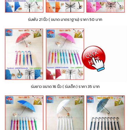
ร่มพับ 21 นิ้ว ( ขนาด มาตราฐาน) ราคา 50 บาท
ร่มยาว ขนาด 16 นิ้ว ( ร่มเด็ก ) ราคา 35 บาท