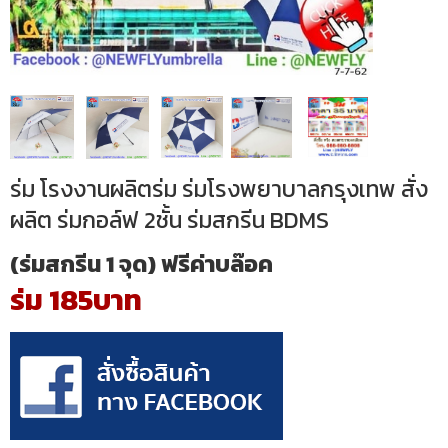
ร่ม โรงงานผลิตร่ม ร่มโรงพยาบาลกรุงเทพ สั่ง
ผลิต ร่มกอล์ฟ 2ชั้น ร่มสกรีน BDMS
(ร่มสกรีน 1 จุด) ฟรีค่าบล๊อค
ร่ม 185บาท