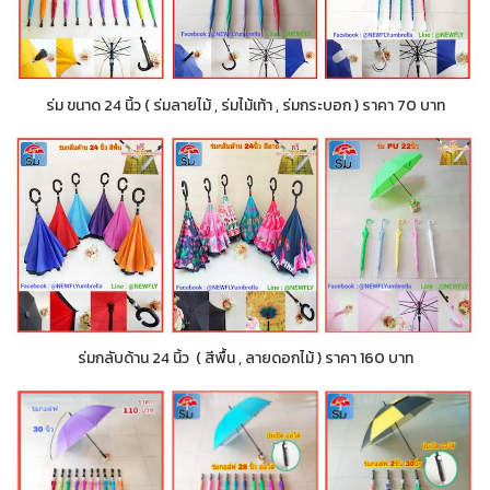
ร่ม ขนาด 24 นิ้ว ( ร่มลายไม้ , ร่มไม้เท้า , ร่มกระบอก ) ราคา 70 บาท
ร่มกลับด้าน 24 นิ้ว ( สีพื้น , ลายดอกไม้ ) ราคา 160 บาท