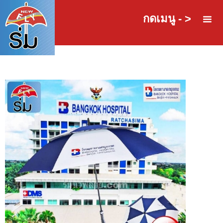
กดเมนู - >