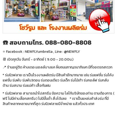
☎️ สอบถามโทร. 088-080-8808
⭐️ Facebook : NEWFLYumbrella , Line : @NEWFLY
📆 เปิดทุกวัน จันทร์ - อาทิตย์ ( 9.00 - 20.00น.)
📍 ร้านอยู่ติด ห้างเดอะมอลล์บางแค ฝั่งถนนกาญจนาภิเษก มีที่จอดรถสดวก
* ร่มนิวฟลาย เราเป็นโรงงานผลิตร่ม มีสินค้าอีกมากมาย เช่น ร่มแฟชั่น ร่มโค้ง
แฟชั่น ร่มพับ ร่มพับ3ตอน ร่มตอนเดียว ร่มเด็ก ร่มไม้เท้า ร่มกอล์ฟ ร่มกลับ
ด้าน ร่มสนาม ร่มแม่ค้า เสื้อกันฝน
* ร่มนิวฟลาย สามารถนำไปสกรีน ข้อความ โลโก้บริษัทของท่าน ตามต้องการ (
ฟรี ไม่มีค่าบล๊อกสกรีน ) ไม่มีขั้นต่ำ สั่งได้เลย * เราเป็นแหล่งค้าส่งร่ม ที่มี
สินค้าหลากหลายมากที่สุด ร่มนิวฟลายมีจำหน่าย แล้วทั่วประเทศ