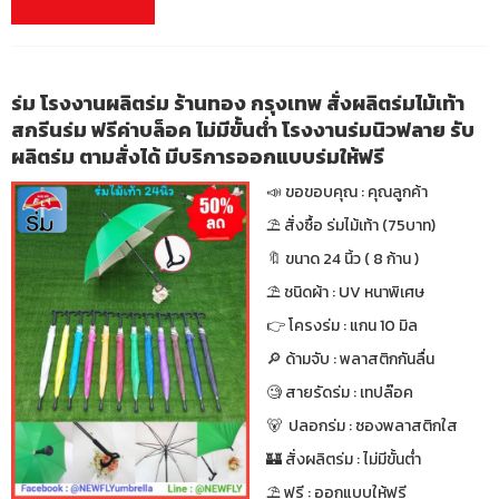
ร่ม โรงงานผลิตร่ม ร้านทอง กรุงเทพ สั่งผลิตร่มไม้เท้า
สกรีนร่ม ฟรีค่าบล็อค ไม่มีขั้นต่ำ โรงงานร่มนิวฟลาย รับ
ผลิตร่ม ตามสั่งได้ มีบริการออกแบบร่มให้ฟรี
📣 ขอขอบคุณ : คุณลูกค้า
⛱ สั่งซื้อ ร่มไม้เท้า (75บาท)
🔖 ขนาด 24 นิ้ว ( 8 ก้าน )
⛱ ชนิดผ้า : UV หนาพิเศษ
👉 โครงร่ม : แกน 10 มิล
🔎 ด้ามจับ : พลาสติกกันลื่น
🧐 สายรัดร่ม : เทปล๊อค
🐻 ปลอกร่ม : ซองพลาสติกใส
🏰 สั่งผลิตร่ม : ไม่มีขั้นต่ำ
⛱ ฟรี : ออกแบบให้ฟรี