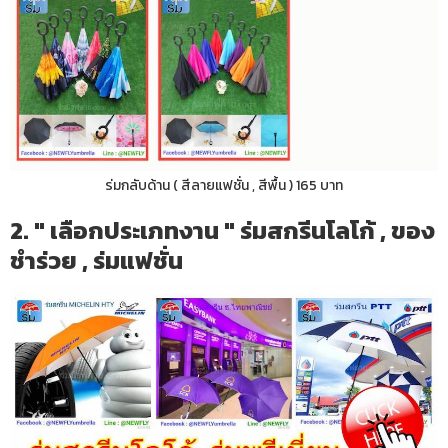
ร่มกลับด้าน ( สีลายแฟชั่น , สีพื้น ) 165 บาท
2. " เลือกประเภทงาน " ร่มสกรีนโลโก้ , ของ
ชำร่วย , ร่มแฟชั่น