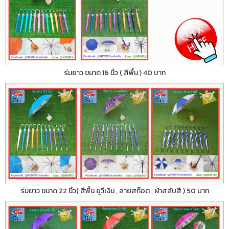
ร่มยาว ขนาด 16 นิ้ว ( สีพื้น ) 40 บาท
ร่มยาว ขนาด 22 นิ้ว( สีพื้น ยูวีเงิน , ลายสก๊อต , ผ้าสลับสี ) 50 บาท