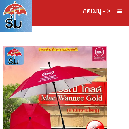
กดเมนู - >