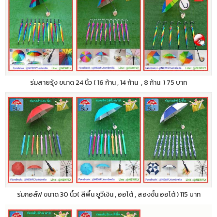
ร่มสายรุ้ง ขนาด 24 นิ้ว ( 16 ก้าน , 14 ก้าน , 8 ก้าน ) 75 บาท
ร่มกอล์ฟ ขนาด 30 นื้ว( สีพื้น ยูวีเงิน , ออโต้ , สองชั้น ออโต้ ) 115 บาท