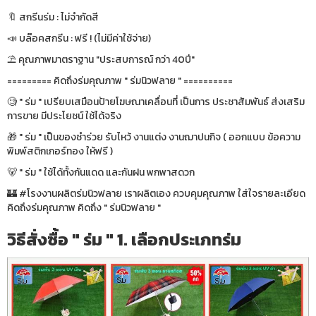
🔖 สกรีนร่ม : ไม่จำกัดสี
📣 บล๊อคสกรีน : ฟรี ! (ไม่มีค่าใช้จ่าย)
⛱ คุณภาพมาตราฐาน "ประสบการณ์ กว่า 40ปี"
========= คิดถึงร่มคุณภาพ " ร่มนิวฟลาย " ==========
🧐 " ร่ม " เปรียบเสมือนป้ายโฆษณาเคลื่อนที่ เป็นการ ประชาสัมพันธ์ ส่งเสริม
การขาย มีประโยชน์ ใช้ได้จริง
🎁 " ร่ม " เป็นของชำร่วย รับไหว้ งานแต่ง งานฌาปนกิจ ( ออกแบบ ข้อความ
พิมพ์สติกเกอร์ทอง ให้ฟรี )
🐻 " ร่ม " ใช้ได้ทั้งกันแดด และกันฝน พกพาสดวก
🏰 #โรงงานผลิตร่มนิวฟลาย เราผลิตเอง ควบคุมคุณภาพ ใส่ใจรายละเอียด
คิดถึงร่มคุณภาพ คิดถึง " ร่มนิวฟลาย "
วิธีสั่งซื้อ " ร่ม " 1. เลือกประเภทร่ม