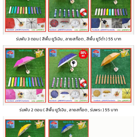
ร่มพับ 3 ตอน ( สีพื้น ยูวีเงิน , ลายสก๊อต , สีพื้น ยูวีดำ ) 55 บาท
ร่มพับ 2 ตอน ( สีพื้น ยูวีเงิน , ลายสก๊อต , ร่มพระ ) 55 บาท