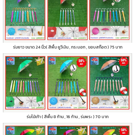
ร่มยาว ขนาด 24 นิ้ว( สีพื้น ยูวีเงิน , กระบอก , ขอบสก๊อต ) 75 บาท
ร่มไม้เท้า ( สีพื้น 8 ก้าน , 16 ก้าน , ร่มพระ ) 70 บาท