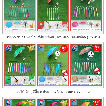
ร่มยาว ขนาด 24 นิ้ว( สีพื้น ยูวีเงิน , กระบอก , ขอบสก๊อต ) 75 บาท
ร่มไม้เท้า ( สีพื้น 8 ก้าน , 16 ก้าน , ร่มพระ ) 75 บาท