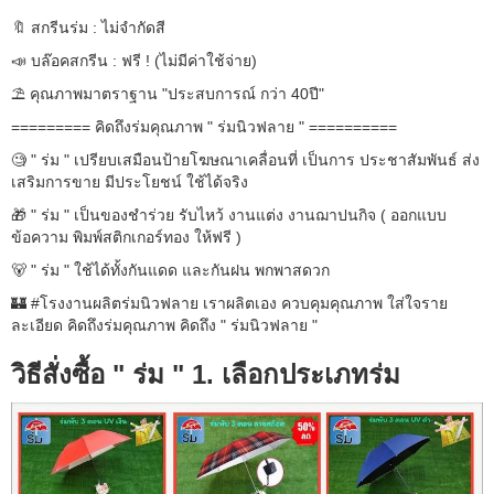
🔖 สกรีนร่ม : ไม่จำกัดสี
📣 บล๊อคสกรีน : ฟรี ! (ไม่มีค่าใช้จ่าย)
⛱ คุณภาพมาตราฐาน "ประสบการณ์ กว่า 40ปี"
========= คิดถึงร่มคุณภาพ " ร่มนิวฟลาย " ==========
🧐 " ร่ม " เปรียบเสมือนป้ายโฆษณาเคลื่อนที่ เป็นการ ประชาสัมพันธ์ ส่ง
เสริมการขาย มีประโยชน์ ใช้ได้จริง
🎁 " ร่ม " เป็นของชำร่วย รับไหว้ งานแต่ง งานฌาปนกิจ ( ออกแบบ
ข้อความ พิมพ์สติกเกอร์ทอง ให้ฟรี )
🐻 " ร่ม " ใช้ได้ทั้งกันแดด และกันฝน พกพาสดวก
🏰 #โรงงานผลิตร่มนิวฟลาย เราผลิตเอง ควบคุมคุณภาพ ใส่ใจราย
ละเอียด คิดถึงร่มคุณภาพ คิดถึง " ร่มนิวฟลาย "
วิธีสั่งซื้อ " ร่ม " 1. เลือกประเภทร่ม