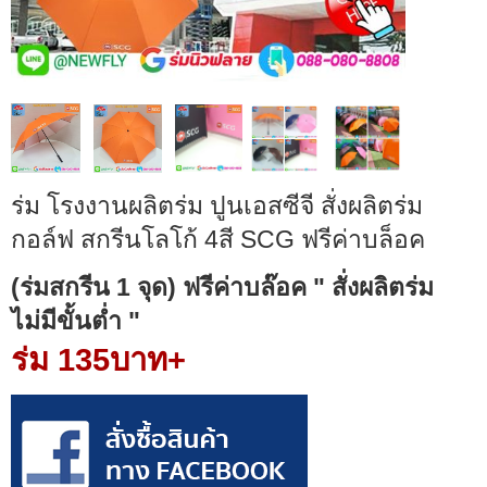
ร่ม โรงงานผลิตร่ม ปูนเอสซีจี สั่งผลิตร่ม
กอล์ฟ สกรีนโลโก้ 4สี SCG ฟรีค่าบล็อค
(ร่มสกรีน 1 จุด) ฟรีค่าบล๊อค " สั่งผลิตร่ม
ไม่มีขั้นต่ำ "
ร่ม 135บาท+