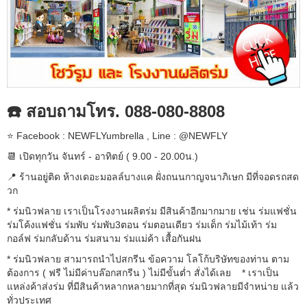
☎️ สอบถามโทร. 088-080-8808
⭐️ Facebook : NEWFLYumbrella , Line : @NEWFLY
📆 เปิดทุกวัน จันทร์ - อาทิตย์ ( 9.00 - 20.00น.)
📍 ร้านอยู่ติด ห้างเดอะมอลล์บางแค ฝั่งถนนกาญจนาภิเษก มีที่จอดรถสด
วก
* ร่มนิวฟลาย เราเป็นโรงงานผลิตร่ม มีสินค้าอีกมากมาย เช่น ร่มแฟชั่น
ร่มโค้งแฟชั่น ร่มพับ ร่มพับ3ตอน ร่มตอนเดียว ร่มเด็ก ร่มไม้เท้า ร่ม
กอล์ฟ ร่มกลับด้าน ร่มสนาม ร่มแม่ค้า เสื้อกันฝน
* ร่มนิวฟลาย สามารถนำไปสกรีน ข้อความ โลโก้บริษัทของท่าน ตาม
ต้องการ ( ฟรี ไม่มีค่าบล๊อกสกรีน ) ไม่มีขั้นต่ำ สั่งได้เลย * เราเป็น
แหล่งค้าส่งร่ม ที่มีสินค้าหลากหลายมากที่สุด ร่มนิวฟลายมีจำหน่าย แล้ว
ทั่วประเทศ