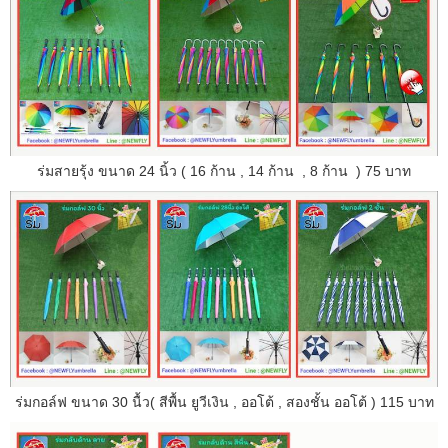
ร่มสายรุ้ง ขนาด 24 นิ้ว ( 16 ก้าน , 14 ก้าน , 8 ก้าน ) 75 บาท
ร่มกอล์ฟ ขนาด 30 นื้ว( สีพื้น ยูวีเงิน , ออโต้ , สองชั้น ออโต้ ) 115 บาท