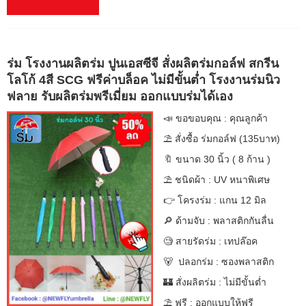
ร่ม โรงงานผลิตร่ม ปูนเอสซีจี สั่งผลิตร่มกอล์ฟ สกรีน
โลโก้ 4สี SCG ฟรีค่าบล็อค ไม่มีขั้นต่ำ โรงงานร่มนิว
ฟลาย รับผลิตร่มพรีเมี่ยม ออกแบบร่มได้เอง
📣 ขอขอบคุณ : คุณลูกค้า
⛱ สั่งซื้อ ร่มกอล์ฟ (135บาท)
🔖 ขนาด 30 นิ้ว ( 8 ก้าน )
⛱ ชนิดผ้า : UV หนาพิเศษ
👉 โครงร่ม : แกน 12 มิล
🔎 ด้ามจับ : พลาสติกกันลื่น
🧐 สายรัดร่ม : เทปล๊อค
🐻 ปลอกร่ม : ซองพลาสติก
🏰 สั่งผลิตร่ม : ไม่มีขั้นต่ำ
⛱ ฟรี : ออกแบบให้ฟรี