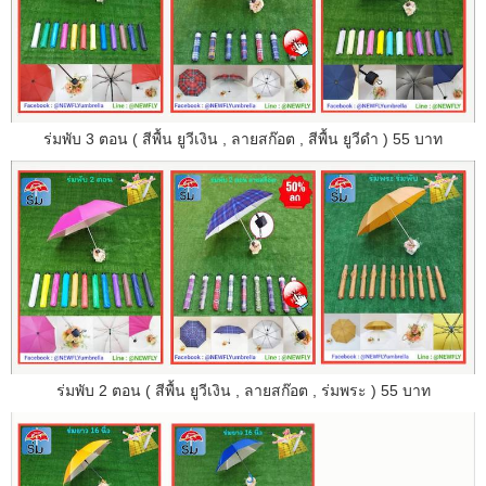
ร่มพับ 3 ตอน ( สีพื้น ยูวีเงิน , ลายสก๊อต , สีพื้น ยูวีดำ ) 55 บาท
ร่มพับ 2 ตอน ( สีพื้น ยูวีเงิน , ลายสก๊อต , ร่มพระ ) 55 บาท