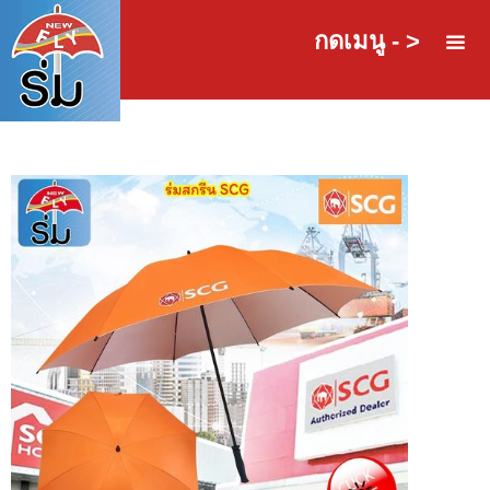
กดเมนู - >