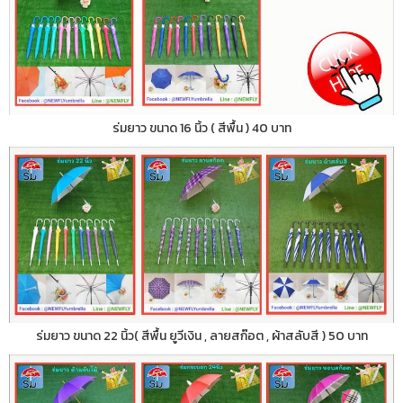
ร่มยาว ขนาด 16 นิ้ว ( สีพื้น ) 40 บาท
ร่มยาว ขนาด 22 นิ้ว( สีพื้น ยูวีเงิน , ลายสก๊อต , ผ้าสลับสี ) 50 บาท