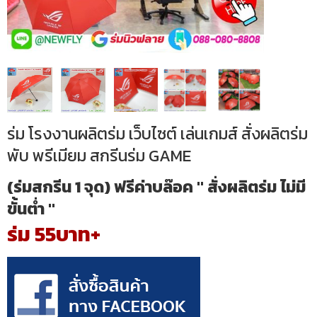
ร่ม โรงงานผลิตร่ม เว็บไซต์ เล่นเกมส์ สั่งผลิตร่ม
พับ พรีเมียม สกรีนร่ม GAME
(ร่มสกรีน 1 จุด) ฟรีค่าบล๊อค " สั่งผลิตร่ม ไม่มี
ขั้นต่ำ "
ร่ม 55บาท+