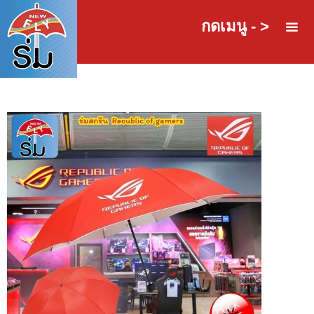
กดเมนู - >