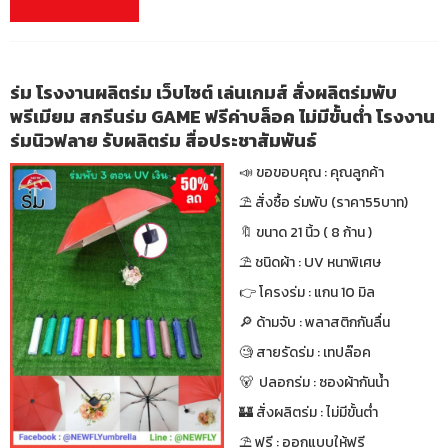
ร่ม โรงงานผลิตร่ม เว็บไซต์ เล่นเกมส์ สั่งผลิตร่มพับ
พรีเมียม สกรีนร่ม GAME ฟรีค่าบล็อค ไม่มีขั้นต่ำ โรงงาน
ร่มนิวฟลาย รับผลิตร่ม สื่อประชาสัมพันธ์
📣 ขอขอบคุณ : คุณลูกค้า
⛱ สั่งซื้อ ร่มพับ (ราคา55บาท)
🔖 ขนาด 21 นิ้ว ( 8 ก้าน )
⛱ ชนิดผ้า : UV หนาพิเศษ
👉 โครงร่ม : แกน 10 มิล
🔎 ด้ามจับ : พลาสติกกันลื่น
🧐 สายรัดร่ม : เทปล๊อค
🐻 ปลอกร่ม : ซองผ้ากันน้ำ
🏰 สั่งผลิตร่ม : ไม่มีขั้นต่ำ
⛱ ฟรี : ออกแบบให้ฟรี