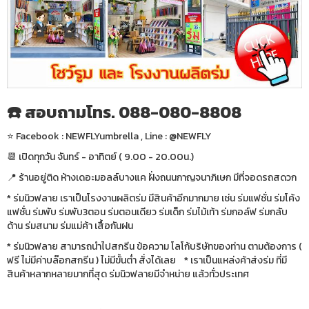
☎️ สอบถามโทร. 088-080-8808
⭐️ Facebook : NEWFLYumbrella , Line : @NEWFLY
📆 เปิดทุกวัน จันทร์ - อาทิตย์ ( 9.00 - 20.00น.)
📍 ร้านอยู่ติด ห้างเดอะมอลล์บางแค ฝั่งถนนกาญจนาภิเษก มีที่จอดรถสดวก
* ร่มนิวฟลาย เราเป็นโรงงานผลิตร่ม มีสินค้าอีกมากมาย เช่น ร่มแฟชั่น ร่มโค้ง
แฟชั่น ร่มพับ ร่มพับ3ตอน ร่มตอนเดียว ร่มเด็ก ร่มไม้เท้า ร่มกอล์ฟ ร่มกลับ
ด้าน ร่มสนาม ร่มแม่ค้า เสื้อกันฝน
* ร่มนิวฟลาย สามารถนำไปสกรีน ข้อความ โลโก้บริษัทของท่าน ตามต้องการ (
ฟรี ไม่มีค่าบล๊อกสกรีน ) ไม่มีขั้นต่ำ สั่งได้เลย * เราเป็นแหล่งค้าส่งร่ม ที่มี
สินค้าหลากหลายมากที่สุด ร่มนิวฟลายมีจำหน่าย แล้วทั่วประเทศ