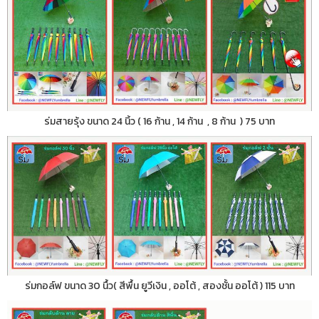
ร่มสายรุ้ง ขนาด 24 นิ้ว ( 16 ก้าน , 14 ก้าน , 8 ก้าน ) 75 บาท
ร่มกอล์ฟ ขนาด 30 นื้ว( สีพื้น ยูวีเงิน , ออโต้ , สองชั้น ออโต้ ) 115 บาท