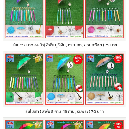
ร่มยาว ขนาด 24 นิ้ว( สีพื้น ยูวีเงิน , กระบอก , ขอบสก๊อต ) 75 บาท
ร่มไม้เท้า ( สีพื้น 8 ก้าน , 16 ก้าน , ร่มพระ ) 70 บาท