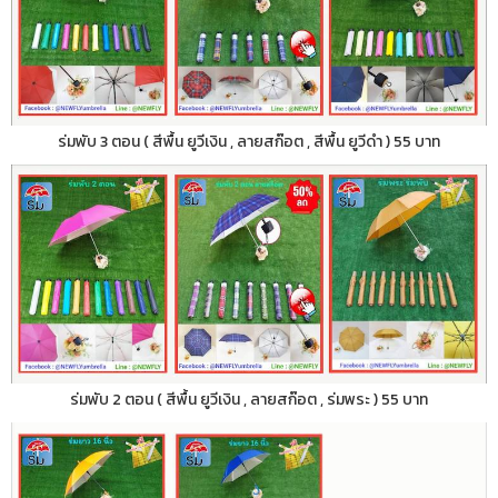
ร่มพับ 3 ตอน ( สีพื้น ยูวีเงิน , ลายสก๊อต , สีพื้น ยูวีดำ ) 55 บาท
ร่มพับ 2 ตอน ( สีพื้น ยูวีเงิน , ลายสก๊อต , ร่มพระ ) 55 บาท