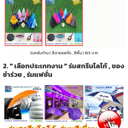
ร่มกลับด้าน ( สีลายแฟชั่น , สีพื้น ) 165 บาท
2. " เลือกประเภทงาน " ร่มสกรีนโลโก้ , ของ
ชำร่วย , ร่มแฟชั่น