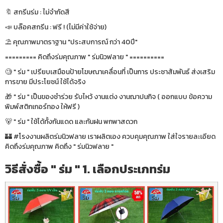
🔖 สกรีนร่ม : ไม่จำกัดสี
📣 บล๊อคสกรีน : ฟรี ! (ไม่มีค่าใช้จ่าย)
⛱ คุณภาพมาตราฐาน "ประสบการณ์ กว่า 40ปี"
========= คิดถึงร่มคุณภาพ " ร่มนิวฟลาย " ==========
🧐 " ร่ม " เปรียบเสมือนป้ายโฆษณาเคลื่อนที่ เป็นการ ประชาสัมพันธ์ ส่งเสริม
การขาย มีประโยชน์ ใช้ได้จริง
🎁 " ร่ม " เป็นของชำร่วย รับไหว้ งานแต่ง งานฌาปนกิจ ( ออกแบบ ข้อความ
พิมพ์สติกเกอร์ทอง ให้ฟรี )
🐻 " ร่ม " ใช้ได้ทั้งกันแดด และกันฝน พกพาสดวก
🏰 #โรงงานผลิตร่มนิวฟลาย เราผลิตเอง ควบคุมคุณภาพ ใส่ใจรายละเอียด
คิดถึงร่มคุณภาพ คิดถึง " ร่มนิวฟลาย "
วิธีสั่งซื้อ " ร่ม " 1. เลือกประเภทร่ม