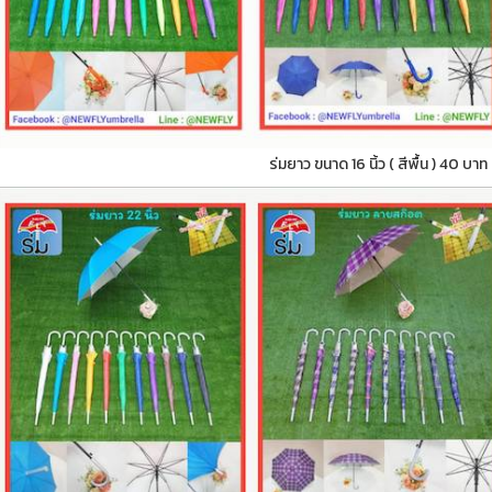
ร่มยาว ขนาด 16 นิ้ว ( สีพื้น ) 40 บาท