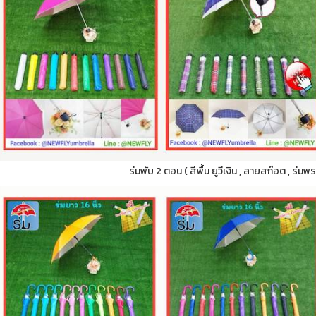
ร่มพับ 2 ตอน ( สีพื้น ยูวีเงิน , ลายสก๊อต , ร่มพ