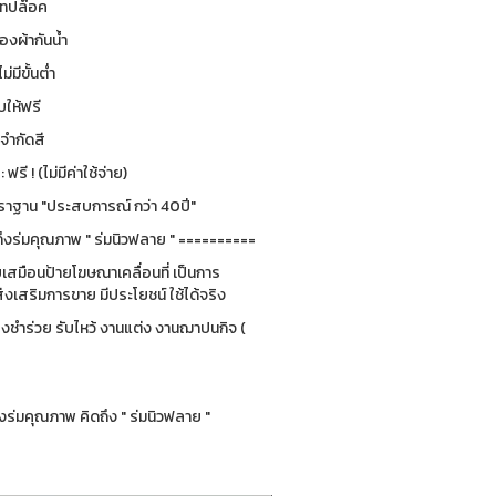
 เทปล๊อค
องผ้ากันน้ำ
ม่มีขั้นต่ำ
ให้ฟรี
่จำกัดสี
รี ! (ไม่มีค่าใช้จ่าย)
ฐาน "ประสบการณ์ กว่า 40ปี"
ึงร่มคุณภาพ " ร่มนิวฟลาย " ==========
ยบเสมือนป้ายโฆษณาเคลื่อนที่ เป็นการ
่งเสริมการขาย มีประโยชน์ ใช้ได้จริง
ของชำร่วย รับไหว้ งานแต่ง งานฌาปนกิจ (
ร่มคุณภาพ คิดถึง " ร่มนิวฟลาย "