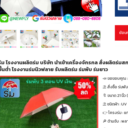
ย้อน
ร่ม โรงงานผลิตร่ม บริษัท นำเข้าเครื่องจักรกล สั่งผลิตร่ม
ขั้นต่ำ โรงงานร่มนิวฟลาย รับผลิตร่ม ร่มพับ ร่มยาว
📣 ขอขอบคุณ : 
⛱ สั่งซื้อ ร่มพ
🔖 ขนาด 21 นิ้ว (
⛱ ชนิดผ้า : UV
👉 โครงร่ม : แก
🔎 ด้ามจับ : พล