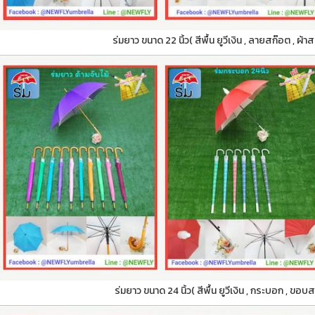
ร่มยาว ขนาด 22 นิ้ว( สีพื้น ยูวีเงิน , ลายสก๊อต , ผ้า
ร่มยาว ขนาด 24 นิ้ว( สีพื้น ยูวีเงิน , กระบอก , ขอบ