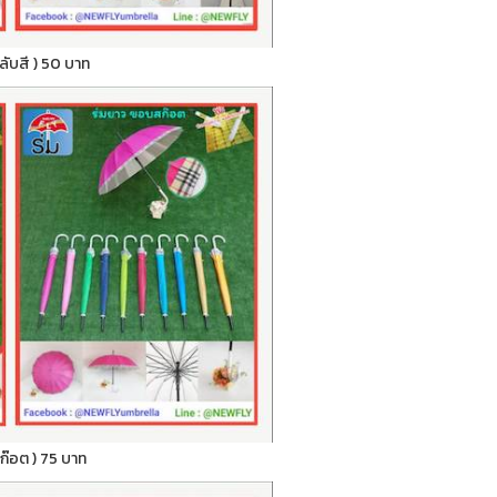
สลับสี ) 50 บาท
สก๊อต ) 75 บาท