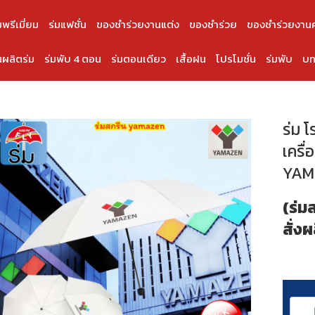
มพรีเมี่ยม
ร่มแฟชั่น
ของชำร่วยงานแต่ง
ของชำร่วย
ของชำร่วยงาน
ผลิตร่ม
ร่มพับ 4 ตอน
ร่มตอนเดียว
เสื้อฝน
โปรโมชั่น
ร่มพับ
บท
ร่ม 
เครื
YAM
(ร่ม
สั่งผ