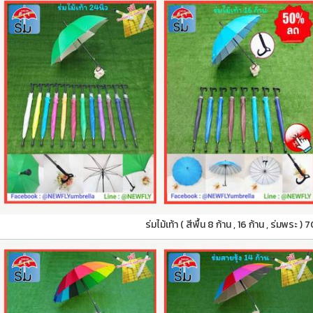
ร่มไม้เท้า ( สีพื้น 8 ก้าน , 16 ก้าน , ร่มพระ )