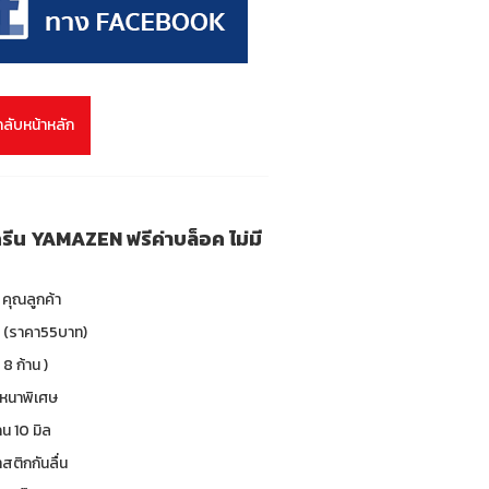
กลับหน้าหลัก
สกรีน YAMAZEN ฟรีค่าบล็อค ไม่มี
คุณลูกค้า
ับ (ราคา55บาท)
 8 ก้าน )
 หนาพิเศษ
น 10 มิล
าสติกกันลื่น