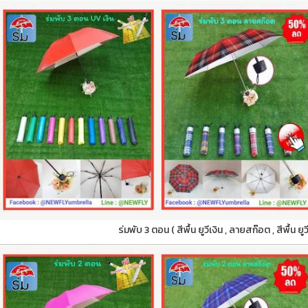
ร่มพับ 3 ตอน ( สีพื้น ยูวีเงิน , ลายสก๊อต , สีพื้น ย