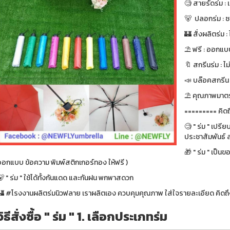
🧐 สายรัดร่ม :
🐻 ปลอกร่ม : ซ
🏰 สั่งผลิตร่ม : ไ
⛱ ฟรี : ออกแบบ
🔖 สกรีนร่ม : ไม
📣 บล๊อคสกรีน : ฟ
⛱ คุณภาพมาตรา
========= คิดถ
🧐 " ร่ม " เปรี
ประชาสัมพันธ์ ส
🎁 " ร่ม " เป็น
ออกแบบ ข้อความ พิมพ์สติกเกอร์ทอง ให้ฟรี )
 " ร่ม " ใช้ได้ทั้งกันแดด และกันฝน พกพาสดวก
🏰 #โรงงานผลิตร่มนิวฟลาย เราผลิตเอง ควบคุมคุณภาพ ใส่ใจรายละเอียด คิดถึง
วิธีสั่งซื้อ " ร่ม " 1. เลือกประเภทร่ม