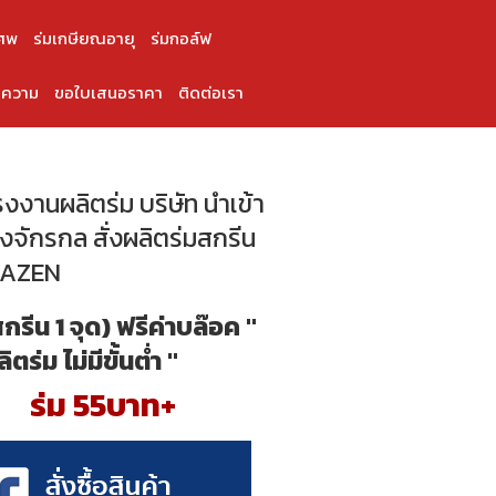
ศพ
ร่มเกษียณอายุ
ร่มกอล์ฟ
ความ
ขอใบเสนอราคา
ติดต่อเรา
โรงงานผลิตร่ม บริษัท นำเข้า
่องจักรกล สั่งผลิตร่มสกรีน
AZEN
สกรีน 1 จุด) ฟรีค่าบล๊อค "
ลิตร่ม ไม่มีขั้นต่ำ "
ร่ม 55บาท+