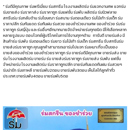
" ร่มดีมีคุณภาพ ร่มพรีเมี่ยม ร่มสกรีน โรงงานผลิตร่ม ร่มแจกงานศพ แจกร่ม
ร่มขายส่ง ร่มราคาส่ง ร่มราคาถูก ร่มแฟชั่น ร่มพับ ผลิตร่ม ร่มนิวฟลาย
สกรีนร่ม ร่มกลับด้าน ร่มโฆษณา ร่มสนาม ร่มตอนเดียว ร่มไม้เท้า ร่มเด็ก ร่ม
ราคาปลีก ร่มกันแดด ร่มกันฝน ร่มสวย ของชำร่วยงานศพ ของชำร่วย ร่มร่ม
ราคาถูก ร่มญี่ปุ่น และร่มอื่นๆอีกมากมายจัดจำหน่ายร่มทุกชนิด มีให้เลือกหลาก
หลายรูปแบบ ตอบโจทย์ผู้บริโภคในการใช้งานทุกๆด้าน การันตี ขายร่มส่ง มี
สินค้าร่ม ร่มพับ ร่มตอนเดียว ร่มยาว ร่มไม้เท้า ร่มเด็ก ร่มสกรีน รับสกรีนร่ม
ขายส่งร่มราคาถูก คุณลูกค้าสามารถเอาร่มไปแจก ร่มเหมาะที่จะเป็นของ
ขายส่งของชำร่วย ของชำร่วยราคาถูก ร่ม ขายร่มดีมีคุณภาพ ขายร่มส่ง ขาย
ร่ม โรงงานผลิตร่ม ขายร่ม ร่ม ขายส่งร่มราคาถูก ร่มขายส่ง ร่มพับ แฟชั่น
จำหน่ายร่ม โรงงานผลิตร่ม ร่มราคาถูกปลีก ขายร่มกันแดดกันฝน ร่มสวยๆ
ร่มน่ารัก ร่มเกาหลี ขายร่มพับ2ตอน ขายร่มพับ3ตอน เห็นโลโก้ลูกค้าทั่ว
ประเทศ.ขายร่มพับ4ตอน ขายร่มพับ5ตอ