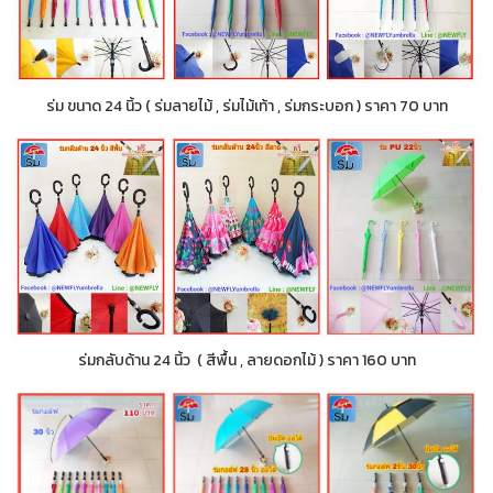
ร่ม ขนาด 24 นิ้ว ( ร่มลายไม้ , ร่มไม้เท้า , ร่มกระบอก ) ราคา 70 บาท
ร่มกลับด้าน 24 นิ้ว ( สีพื้น , ลายดอกไม้ ) ราคา 160 บาท