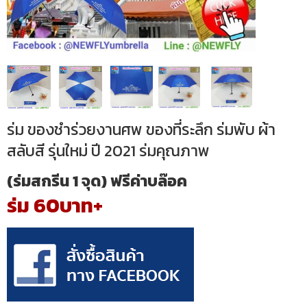
ร่ม ของชำร่วยงานศพ ของที่ระลึก ร่มพับ ผ้า
สลับสี รุ่นใหม่ ปี 2021 ร่มคุณภาพ
(ร่มสกรีน 1 จุด) ฟรีค่าบล๊อค
ร่ม 60บาท+