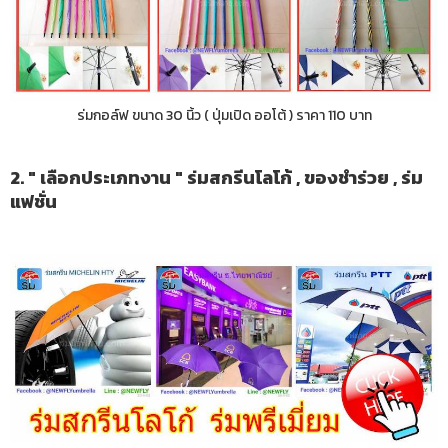
ร่มกอล์ฟ ขนาด 30 นิ้ว ( ปุ่มเปิด ออโต้ ) ราคา 110 บาท
2. " เลือกประเภทงาน " ร่มสกรีนโลโก้ , ของชำร่วย , ร่ม
แฟชั่น