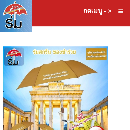
กดเมนู - >