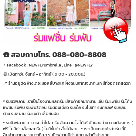
☎️ สอบถามโทร. 088-080-8808
⭐️ Facebook : NEWFLYumbrella , Line : @NEWFLY
📆 เปิดทุกวัน จันทร์ - อาทิตย์ ( 9.00 - 20.00น.)
📍 ร้านอยู่ติด ห้างเดอะมอลล์บางแค ฝั่งถนนกาญจนาภิเษก มีที่จอดรถสดวก
* ร่มนิวฟลาย เราเป็นโรงงานผลิตร่ม มีสินค้าอีกมากมาย เช่น ร่มแฟชั่น ร่มโค้ง
แฟชั่น ร่มพับ ร่มพับ3ตอน ร่มตอนเดียว ร่มเด็ก ร่มไม้เท้า ร่มกอล์ฟ ร่มกลับ
ด้าน ร่มสนาม ร่มแม่ค้า เสื้อกันฝน
* ร่มนิวฟลาย สามารถนำไปสกรีน ข้อความ โลโก้บริษัทของท่าน ตามต้องการ (
ฟรี ไม่มีค่าบล๊อกสกรีน ) ไม่มีขั้นต่ำ สั่งได้เลย * เราเป็นแหล่งค้าส่งร่ม ที่มี
สินค้าหลากหลายมากที่สุด ร่มนิวฟลายมีจำหน่าย แล้วทั่วประเทศ