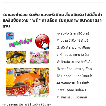
ร่มของชำร่วย ร่มพับ ของพรีเมี่ยม สั่งผลิตร่ม ไม่มีขั้นต่ำ
สกรีนข้อความ " ฟรี " ค่าบล๊อค ร่มคุณภาพ ขนาดมาตรา
ฐาน
📣 ร่มพับ (ราคา 50บาท)
🔖 ขนาด 21 นิ้ว ( 8 ก้าน )
⛱ ชนิดผ้า : UV หนาพิเศษ
👉 โครงร่ม : แกน 10 มิล
🔎 ด้ามจับ : พลาสติกกันลื่น
🧐 สายรัดร่ม : กระดุมล๊อค
🐻 ปลอกร่ม : ซองผ้ากันน้ำ
🏰 สั่งผลิตร่ม : ไม่มีขั้นต่ำ
⛱ ฟรี : ออกแบบให้ฟรี
🔖 สกรีนร่ม : ไม่จำกัดสี
📣 บล๊อคสกรีน : ฟรี ! (ไม่มีค่าใช้จ่าย)