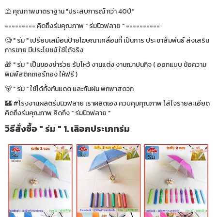
⛱ คุณภาพมาตราฐาน "ประสบการณ์ กว่า 40ปี"
========= คิดถึงร่มคุณภาพ " ร่มนิวฟลาย " ==========
🧐 " ร่ม " เปรียบเสมือนป้ายโฆษณาเคลื่อนที่ เป็นการ ประชาสัมพันธ์ ส่งเสริม
การขาย มีประโยชน์ ใช้ได้จริง
🎁 " ร่ม " เป็นของชำร่วย รับไหว้ งานแต่ง งานฌาปนกิจ ( ออกแบบ ข้อความ
พิมพ์สติกเกอร์ทอง ให้ฟรี )
🐻 " ร่ม " ใช้ได้ทั้งกันแดด และกันฝน พกพาสดวก
🏰 #โรงงานผลิตร่มนิวฟลาย เราผลิตเอง ควบคุมคุณภาพ ใส่ใจรายละเอียด
คิดถึงร่มคุณภาพ คิดถึง " ร่มนิวฟลาย "
วิธีสั่งซื้อ " ร่ม " 1. เลิอกประเภทร่ม