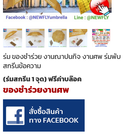
ร่ม ของชำร่วย งานณาปนกิจ งานศพ ร่มพับ
สกรีนข้อความ
(ร่มสกรีน 1 จุด) ฟรีค่าบล๊อค
ของชำร่วยงานศพ