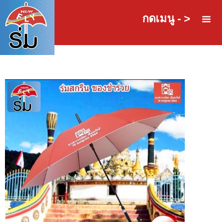
กดเมนู - >