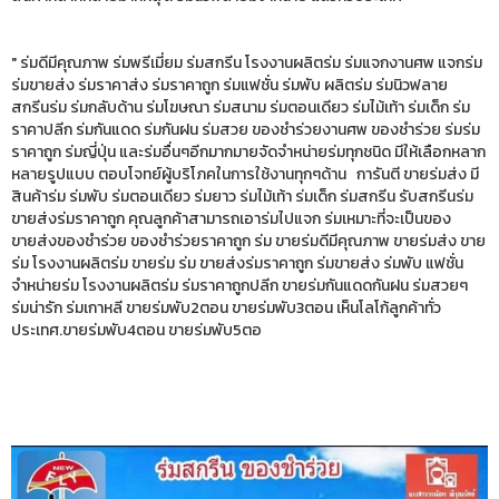
" ร่มดีมีคุณภาพ ร่มพรีเมี่ยม ร่มสกรีน โรงงานผลิตร่ม ร่มแจกงานศพ แจกร่ม
ร่มขายส่ง ร่มราคาส่ง ร่มราคาถูก ร่มแฟชั่น ร่มพับ ผลิตร่ม ร่มนิวฟลาย
สกรีนร่ม ร่มกลับด้าน ร่มโฆษณา ร่มสนาม ร่มตอนเดียว ร่มไม้เท้า ร่มเด็ก ร่ม
ราคาปลีก ร่มกันแดด ร่มกันฝน ร่มสวย ของชำร่วยงานศพ ของชำร่วย ร่มร่ม
ราคาถูก ร่มญี่ปุ่น และร่มอื่นๆอีกมากมายจัดจำหน่ายร่มทุกชนิด มีให้เลือกหลาก
หลายรูปแบบ ตอบโจทย์ผู้บริโภคในการใช้งานทุกๆด้าน การันตี ขายร่มส่ง มี
สินค้าร่ม ร่มพับ ร่มตอนเดียว ร่มยาว ร่มไม้เท้า ร่มเด็ก ร่มสกรีน รับสกรีนร่ม
ขายส่งร่มราคาถูก คุณลูกค้าสามารถเอาร่มไปแจก ร่มเหมาะที่จะเป็นของ
ขายส่งของชำร่วย ของชำร่วยราคาถูก ร่ม ขายร่มดีมีคุณภาพ ขายร่มส่ง ขาย
ร่ม โรงงานผลิตร่ม ขายร่ม ร่ม ขายส่งร่มราคาถูก ร่มขายส่ง ร่มพับ แฟชั่น
จำหน่ายร่ม โรงงานผลิตร่ม ร่มราคาถูกปลีก ขายร่มกันแดดกันฝน ร่มสวยๆ
ร่มน่ารัก ร่มเกาหลี ขายร่มพับ2ตอน ขายร่มพับ3ตอน เห็นโลโก้ลูกค้าทั่ว
ประเทศ.ขายร่มพับ4ตอน ขายร่มพับ5ตอ