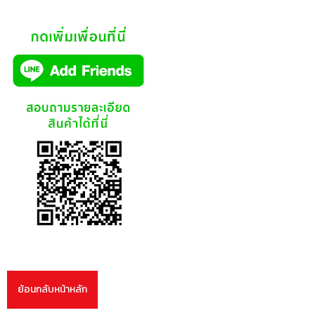
ย้อนกลับหน้าหลัก