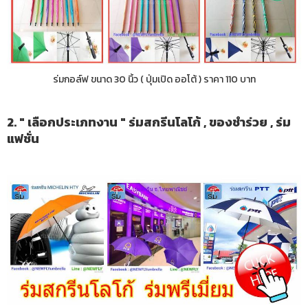
ร่มกอล์ฟ ขนาด 30 นิ้ว ( ปุ่มเปิด ออโต้ ) ราคา 110 บาท
2. " เลือกประเภทงาน " ร่มสกรีนโลโก้ , ของชำร่วย , ร่ม
แฟชั่น