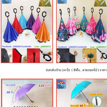
ร่มกลับด้าน 24 นิ้ว ( สีพื้น , ลายดอกไม้ ) ราค