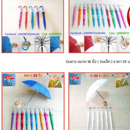
ร่มยาว ขนาด 16 นิ้ว ( ร่มเด็ก ) ราคา 35 