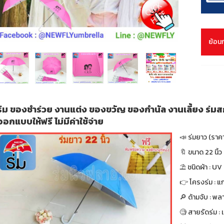
ย้อน
ร่ม ของชำร่วย งานแต่ง ของขวัญ ของกำนัล งานเลี้ยง ร่มสก
ออกแบบให้ฟรี ไม่มีค่าใช้จ่าย
📣 ร่มยาว (ราค
🔖 ขนาด 22 นิ้ว 
⛱ ชนิดผ้า : UV
👉 โครงร่ม : แก
🔎 ด้ามจับ : พล
🧐 สายรัดร่ม :