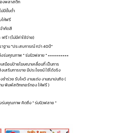
ซองพลาสติก
ม่มีขั้นต่ำ
ให้ฟรี
่จำกัดสี
รี ! (ไม่มีค่าใช้จ่าย)
ฐาน "ประสบการณ์ กว่า 40ปี"
ึงร่มคุณภาพ " ร่มนิวฟลาย " ==========
ยบเสมือนป้ายโฆษณาเคลื่อนที่ เป็นการ
่งเสริมการขาย มีประโยชน์ ใช้ได้จริง
ของชำร่วย รับไหว้ งานแต่ง งานฌาปนกิจ (
 พิมพ์สติกเกอร์ทอง ให้ฟรี )
ร่มคุณภาพ คิดถึง " ร่มนิวฟลาย "