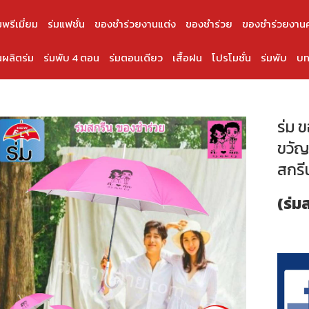
มพรีเมี่ยม
ร่มแฟชั่น
ของชำร่วยงานแต่ง
ของชำร่วย
ของชำร่วยงาน
ผลิตร่ม
ร่มพับ 4 ตอน
ร่มตอนเดียว
เสื้อฝน
โปรโมชั่น
ร่มพับ
บท
ร่ม 
ขวัญ
สกรี
(ร่ม