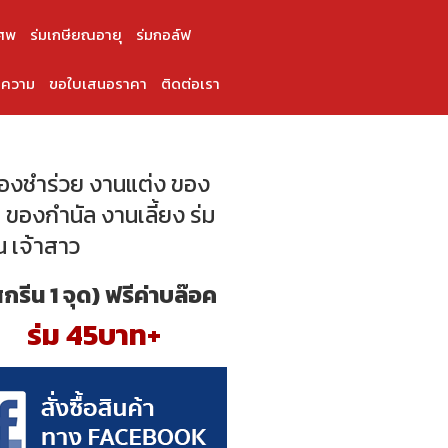
ศพ
ร่มเกษียณอายุ
ร่มกอล์ฟ
ความ
ขอใบเสนอราคา
ติดต่อเรา
ของชำร่วย งานแต่ง ของ
 ของกำนัล งานเลี้ยง ร่ม
น เจ้าสาว
สกรีน 1 จุด) ฟรีค่าบล๊อค
ร่ม 45บาท+