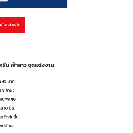
กลับหน้าหลัก
รีน เจ้าสาว ชุดแต่งงาน
า 45 บาท)
( 8 ก้าน )
 หนาพิเศษ
น 10 มิล
าสติกกันลื่น
 เทปล๊อค