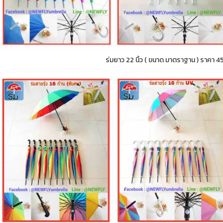
ร่มยาว 22 นิ้ว ( ขนาด มาตราฐาน ) ราคา 4