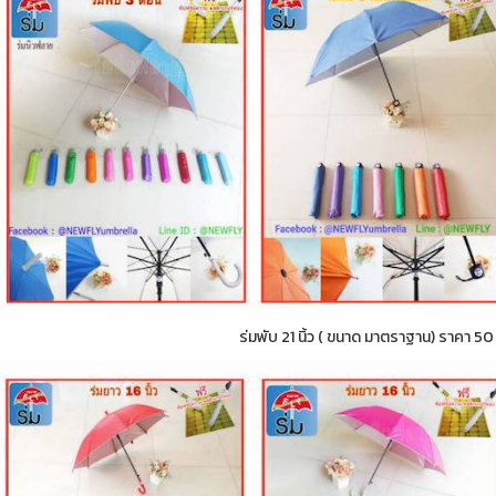
ร่มพับ 21 นิ้ว ( ขนาด มาตราฐาน) ราคา 5