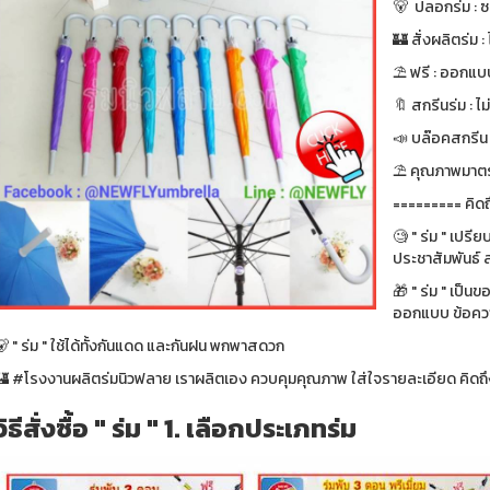
🐻 ปลอกร่ม : 
🏰 สั่งผลิตร่ม : ไ
⛱ ฟรี : ออกแบบ
🔖 สกรีนร่ม : ไม
📣 บล๊อคสกรีน : ฟ
⛱ คุณภาพมาตรา
========= คิดถ
🧐 " ร่ม " เปรี
ประชาสัมพันธ์ ส
🎁 " ร่ม " เป็น
ออกแบบ ข้อความ
 " ร่ม " ใช้ได้ทั้งกันแดด และกันฝน พกพาสดวก
🏰 #โรงงานผลิตร่มนิวฟลาย เราผลิตเอง ควบคุมคุณภาพ ใส่ใจรายละเอียด คิดถึง
วิธีสั่งซื้อ " ร่ม " 1. เลือกประเภทร่ม