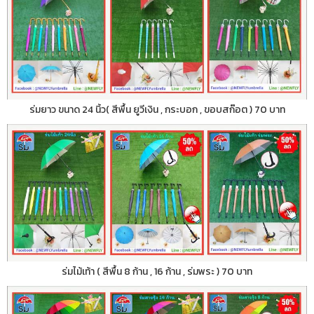
ร่มยาว ขนาด 24 นิ้ว( สีพื้น ยูวีเงิน , กระบอก , ขอบสก๊อต ) 70 บาท
ร่มไม้เท้า ( สีพื้น 8 ก้าน , 16 ก้าน , ร่มพระ ) 70 บาท