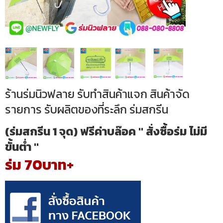
ร้านร่มนิวฟลาย รับทำสินค้าแจก สินค้าจัด
รายการ รับผลิตของที่ระลึก ร่มสกรีน
(ร่มสกรีน 1 จุด) ฟรีค่าบล๊อค " สั่งซื้อร่ม ไม่มี
ขั้นต่ำ "
ร่ม 70บาท+