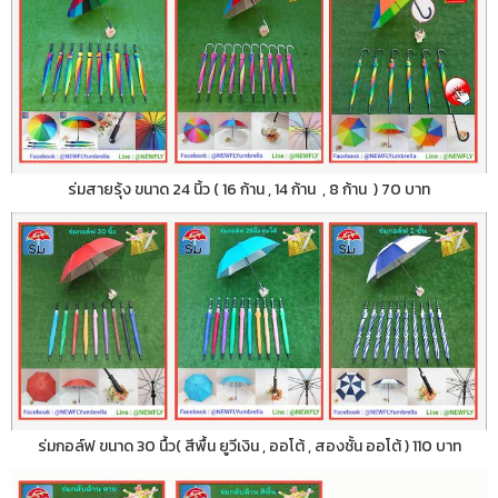
ร่มสายรุ้ง ขนาด 24 นิ้ว ( 16 ก้าน , 14 ก้าน , 8 ก้าน ) 70 บาท
ร่มกอล์ฟ ขนาด 30 นื้ว( สีพื้น ยูวีเงิน , ออโต้ , สองชั้น ออโต้ ) 110 บาท