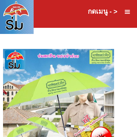
กดเมนู - >