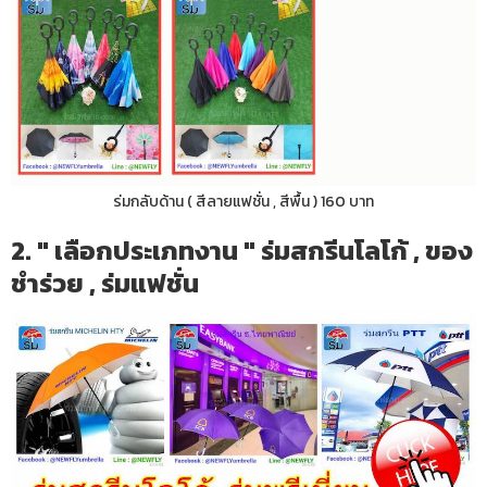
ร่มกลับด้าน ( สีลายแฟชั่น , สีพื้น ) 160 บาท
2. " เลือกประเภทงาน " ร่มสกรีนโลโก้ , ของ
ชำร่วย , ร่มแฟชั่น