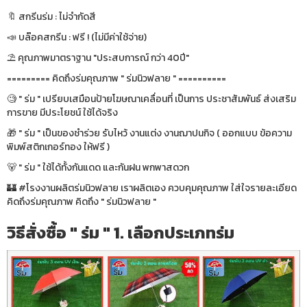
🔖 สกรีนร่ม : ไม่จำกัดสี
📣 บล๊อคสกรีน : ฟรี ! (ไม่มีค่าใช้จ่าย)
⛱ คุณภาพมาตราฐาน "ประสบการณ์ กว่า 40ปี"
========= คิดถึงร่มคุณภาพ " ร่มนิวฟลาย " ==========
🧐 " ร่ม " เปรียบเสมือนป้ายโฆษณาเคลื่อนที่ เป็นการ ประชาสัมพันธ์ ส่งเสริม
การขาย มีประโยชน์ ใช้ได้จริง
🎁 " ร่ม " เป็นของชำร่วย รับไหว้ งานแต่ง งานฌาปนกิจ ( ออกแบบ ข้อความ
พิมพ์สติกเกอร์ทอง ให้ฟรี )
🐻 " ร่ม " ใช้ได้ทั้งกันแดด และกันฝน พกพาสดวก
🏰 #โรงงานผลิตร่มนิวฟลาย เราผลิตเอง ควบคุมคุณภาพ ใส่ใจรายละเอียด
คิดถึงร่มคุณภาพ คิดถึง " ร่มนิวฟลาย "
วิธีสั่งซื้อ " ร่ม " 1. เลือกประเภทร่ม