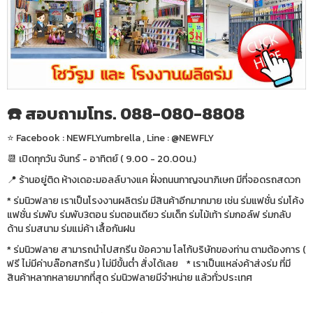
☎️ สอบถามโทร. 088-080-8808
⭐️ Facebook : NEWFLYumbrella , Line : @NEWFLY
📆 เปิดทุกวัน จันทร์ - อาทิตย์ ( 9.00 - 20.00น.)
📍 ร้านอยู่ติด ห้างเดอะมอลล์บางแค ฝั่งถนนกาญจนาภิเษก มีที่จอดรถสดวก
* ร่มนิวฟลาย เราเป็นโรงงานผลิตร่ม มีสินค้าอีกมากมาย เช่น ร่มแฟชั่น ร่มโค้ง
แฟชั่น ร่มพับ ร่มพับ3ตอน ร่มตอนเดียว ร่มเด็ก ร่มไม้เท้า ร่มกอล์ฟ ร่มกลับ
ด้าน ร่มสนาม ร่มแม่ค้า เสื้อกันฝน
* ร่มนิวฟลาย สามารถนำไปสกรีน ข้อความ โลโก้บริษัทของท่าน ตามต้องการ (
ฟรี ไม่มีค่าบล๊อกสกรีน ) ไม่มีขั้นต่ำ สั่งได้เลย * เราเป็นแหล่งค้าส่งร่ม ที่มี
สินค้าหลากหลายมากที่สุด ร่มนิวฟลายมีจำหน่าย แล้วทั่วประเทศ