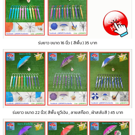
ร่มยาว ขนาด 16 นิ้ว ( สีพื้น ) 35 บาท
ร่มยาว ขนาด 22 นิ้ว( สีพื้น ยูวีเงิน , ลายสก๊อต , ผ้าสลับสี ) 45 บาท