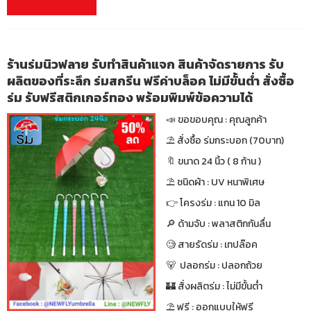
ร้านร่มนิวฟลาย รับทำสินค้าแจก สินค้าจัดรายการ รับ
ผลิตของที่ระลึก ร่มสกรีน ฟรีค่าบล็อค ไม่มีขั้นต่ำ สั่งซื้อ
ร่ม รับฟรีสติกเกอร์ทอง พร้อมพิมพ์ข้อความได้
📣 ขอขอบคุณ : คุณลูกค้า
⛱ สั่งซื้อ ร่มกระบอก (70บาท)
🔖 ขนาด 24 นิ้ว ( 8 ก้าน )
⛱ ชนิดผ้า : UV หนาพิเศษ
👉 โครงร่ม : แกน 10 มิล
🔎 ด้ามจับ : พลาสติกกันลื่น
🧐 สายรัดร่ม : เทปล๊อค
🐻 ปลอกร่ม : ปลอกถ้วย
🏰 สั่งผลิตร่ม : ไม่มีขั้นต่ำ
⛱ ฟรี : ออกแบบให้ฟรี