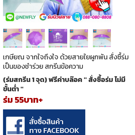
เกษียณ จากใจถึงใจ ด้วยสายใยผูกพัน สั่งซื้ร่ม
เป็นของชำร่วย สกรีนข้อความ
(ร่มสกรีน 1 จุด) ฟรีค่าบล๊อค " สั่งซื้อร่ม ไม่มี
ขั้นต่ำ "
ร่ม 55บาท+