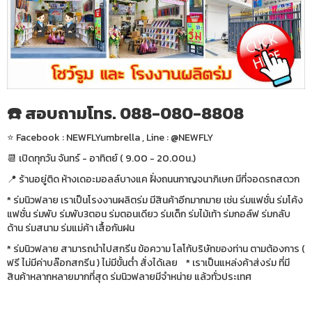
☎️ สอบถามโทร. 088-080-8808
⭐️ Facebook : NEWFLYumbrella , Line : @NEWFLY
📆 เปิดทุกวัน จันทร์ - อาทิตย์ ( 9.00 - 20.00น.)
📍 ร้านอยู่ติด ห้างเดอะมอลล์บางแค ฝั่งถนนกาญจนาภิเษก มีที่จอดรถสดวก
* ร่มนิวฟลาย เราเป็นโรงงานผลิตร่ม มีสินค้าอีกมากมาย เช่น ร่มแฟชั่น ร่มโค้ง
แฟชั่น ร่มพับ ร่มพับ3ตอน ร่มตอนเดียว ร่มเด็ก ร่มไม้เท้า ร่มกอล์ฟ ร่มกลับ
ด้าน ร่มสนาม ร่มแม่ค้า เสื้อกันฝน
* ร่มนิวฟลาย สามารถนำไปสกรีน ข้อความ โลโก้บริษัทของท่าน ตามต้องการ (
ฟรี ไม่มีค่าบล๊อกสกรีน ) ไม่มีขั้นต่ำ สั่งได้เลย * เราเป็นแหล่งค้าส่งร่ม ที่มี
สินค้าหลากหลายมากที่สุด ร่มนิวฟลายมีจำหน่าย แล้วทั่วประเทศ