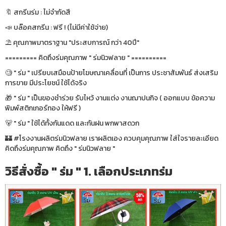
🔖 สกรีนร่ม : ไม่จำกัดสี
📣 บล๊อคสกรีน : ฟรี ! (ไม่มีค่าใช้จ่าย)
⛱ คุณภาพมาตราฐาน "ประสบการณ์ กว่า 40ปี"
========= คิดถึงร่มคุณภาพ " ร่มนิวฟลาย " ==========
🧐 " ร่ม " เปรียบเสมือนป้ายโฆษณาเคลื่อนที่ เป็นการ ประชาสัมพันธ์ ส่งเสริม
การขาย มีประโยชน์ ใช้ได้จริง
🎁 " ร่ม " เป็นของชำร่วย รับไหว้ งานแต่ง งานฌาปนกิจ ( ออกแบบ ข้อความ
พิมพ์สติกเกอร์ทอง ให้ฟรี )
🐻 " ร่ม " ใช้ได้ทั้งกันแดด และกันฝน พกพาสดวก
🏰 #โรงงานผลิตร่มนิวฟลาย เราผลิตเอง ควบคุมคุณภาพ ใส่ใจรายละเอียด
คิดถึงร่มคุณภาพ คิดถึง " ร่มนิวฟลาย "
วิธีสั่งซื้อ " ร่ม " 1. เลือกประเภทร่ม