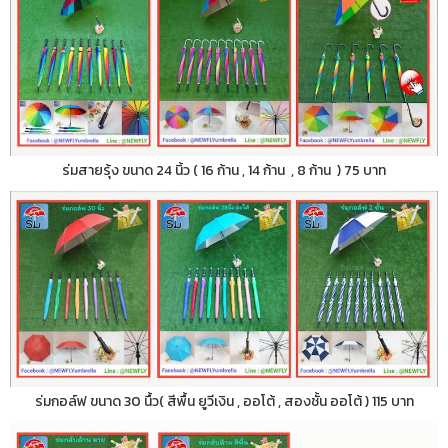
ร่มสายรุ้ง ขนาด 24 นิ้ว ( 16 ก้าน , 14 ก้าน , 8 ก้าน ) 75 บาท
ร่มกอล์ฟ ขนาด 30 นื้ว( สีพื้น ยูวีเงิน , ออโต้ , สองชั้น ออโต้ ) 115 บาท