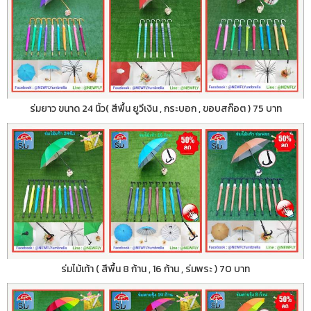
ร่มยาว ขนาด 24 นิ้ว( สีพื้น ยูวีเงิน , กระบอก , ขอบสก๊อต ) 75 บาท
ร่มไม้เท้า ( สีพื้น 8 ก้าน , 16 ก้าน , ร่มพระ ) 70 บาท