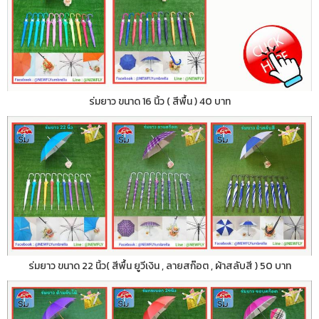
ร่มยาว ขนาด 16 นิ้ว ( สีพื้น ) 40 บาท
ร่มยาว ขนาด 22 นิ้ว( สีพื้น ยูวีเงิน , ลายสก๊อต , ผ้าสลับสี ) 50 บาท