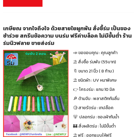
เกษียณ จากใจถึงใจ ด้วยสายใยผูกพัน สั่งซื้ร่ม เป็นของ
ชำร่วย สกรีนข้อความ บนร่ม ฟรีค่าบล็อค ไม่มีขั้นต่ำ ร้าน
ร่มนิวฟลาย ขายส่งร่ม
📣 ขอขอบคุณ : คุณลูกค้า
⛱ สั่งซื้อ ร่มพับ (55บาท)
🔖 ขนาด 21 นิ้ว ( 8 ก้าน )
⛱ ชนิดผ้า : UV หนาพิเศษ
👉 โครงร่ม : แกน 10 มิล
🔎 ด้ามจับ : พลาสติกกันลื่น
🧐 สายรัดร่ม : เทปล๊อค
🐻 ปลอกร่ม : ซองผ้ากันน้ำ
🏰 สั่งผลิตร่ม : ไม่มีขั้นต่ำ
⛱ ฟรี : ออกแบบให้ฟรี