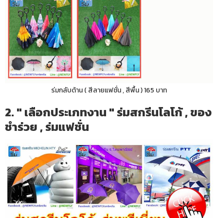
ร่มกลับด้าน ( สีลายแฟชั่น , สีพื้น ) 165 บาท
2. " เลือกประเภทงาน " ร่มสกรีนโลโก้ , ของ
ชำร่วย , ร่มแฟชั่น