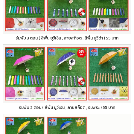
ร่มพับ 3 ตอน ( สีพื้น ยูวีเงิน , ลายสก๊อต , สีพื้น ยูวีดำ ) 55 บาท
ร่มพับ 2 ตอน ( สีพื้น ยูวีเงิน , ลายสก๊อต , ร่มพระ ) 55 บาท