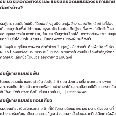
ร่ม มีวิธีเลือกอย่างไร และ แบรนด์ยอดนิยมของร่มท่านชาย
มีอะไรบ้าง?
ร่มผู้ชาย ในสมัยใหม่เป็นที่นิยมอย่างสูงยิ่งในหมู่พนักงานออฟฟิตหรือท่านที่ต้อง
เดินทางทุกวันเพื่อไปทำงานและธุระปะปัง โดยในอดีตผู้ชายที่พกพาร่มติดตัวนั้นจะ
ชอบถุกมองว่าเป็นเพศที่3 อยู่บ่อยๆ แต่ในทุกวันนี้โลกได้เปิดกว้างขึ้นเพราะฉะนั้นมุม
มองนั้นเริ่มได้หมดไป ความนิยมในการพกพาร่มของผู้ชายก็สูงขึ้น
ในปัจจุบันเหตุที่นิยมพกพาร่มติดตัวไวจะมีเหตุอยู่ 2 ข้อด้วยกัน คือเพื่อป้องกันฟ้า
ฝนและป้องกันรังสี UV เพราะฉะนั้นขนาดและวิธีการใช้งานเป็นเรื่องสำคัญที่ต้อง
คิดก่อนจะเลือกซื้อ โดยมีวิธีเลือกง่ายๆ 2 แบบดังนี้
ร่มผู้ชาย แบบร่มพับ
โดยแบบแรกนั้น ขอแนะนำเป็น ร่มพับ 2-5 ตอน ด้วยความที่สะดวกต่อการพกพา
สามารถเก็บใส่กระเป๋าสะพายหรือกระเป๋าต่างๆได้ นอกเหนือจากนี้ยังสามารถหยิบ
จับใช้งานได้ทันท่วงที ซึ่งเป็นที่นิยมมากในหมู่หนุ่ม สาวออฟฟิต
ร่มผู้ชาย แบบร่มตอนเดียว
ร่มตอนเดียว เป็นร่มทรงคลาสสิคที่ได้รับความนิยมมาอย่างยาวนาน ด้วยขนาดที่
กว้างกว่าร่มพับและมีความทนทานที่สูงกว่า นอกจากนั้นด้วยขนาดที่ไม่เล็กเท่าร่มพับ